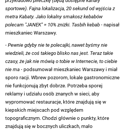
przykładowo piłeczkę (będą dostępne kanały
sportowe).
Fajna lokalizacja, 20 sekund od wyjścia z
metra Kabaty.
Jako lokalny smakosz kebabów
polecam
"JANEK" = 10% zniżki.
Tasbih kebab
- napisał
mieszkaniec Warszawy.
-
Pewnie gdyby nie te polecajki, nawet byśmy nie
wiedzieli, że coś takiego blisko nas jest. Teraz takie
czasy, że jak nie mówią o tobie w Internecie, to ciebie
nie ma -
podsumował mieszkaniec Warszawy i miał
sporo racji. Wbrew pozorom, lokale gastronomiczne
nie funkcjonują zbyt dobrze. Potrzeba sporej
reklamy i udziału osób znanych w sieci, aby
wypromować restauracje, które znajdują się w
kiepskich miejscach pod względem
topograficznym. Chodzi głównie o punkty, które
znajdują się w bocznych uliczkach, mało