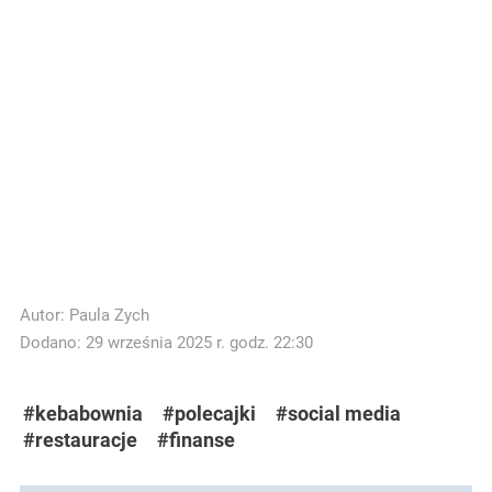
Autor:
Paula Zych
Dodano: 29 września 2025 r. godz. 22:30
#kebabownia
#polecajki
#social media
#restauracje
#finanse