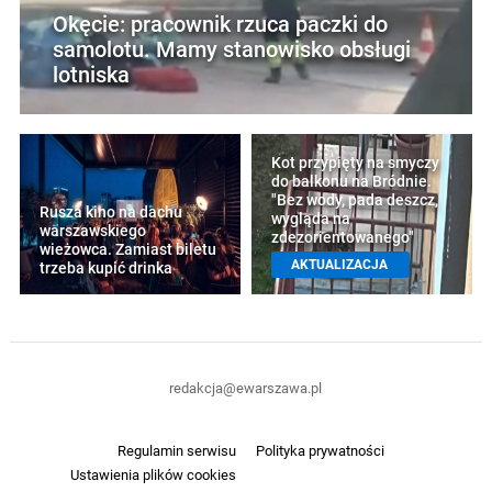
Okęcie: pracownik rzuca paczki do
samolotu. Mamy stanowisko obsługi
lotniska
Kot przypięty na smyczy
do balkonu na Bródnie.
"Bez wody, pada deszcz,
Rusza kino na dachu
wygląda na
warszawskiego
zdezorientowanego"
wieżowca. Zamiast biletu
AKTUALIZACJA
trzeba kupić drinka
redakcja@ewarszawa.pl
Regulamin serwisu
Polityka prywatności
Ustawienia plików cookies