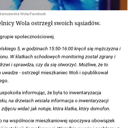
/Warszawska Wola/Facebook.
lnicy Wola ostrzegł swoich sąsiadów.
grupie społecznościowej.
elskiego 5, w godzinach 15:50-16:00 kręcił się mężczyzna i
nu. W klatkach schodowych monitoring został zgrany i
drzwi i sprawdza, czy da się otworzyć. Możliwe, że to
na uwadze -
ostrzegł mieszkaniec Woli i opublikował
ego.
spokoiła informując, że była to inwentaryzacja
ku, na drzwiach wisiała informacja o inwentaryzacji
djęciu widać jak notuje, która klatka, który domofon.
to na wspólnocie mieszkaniowej spoczywa obowiązek