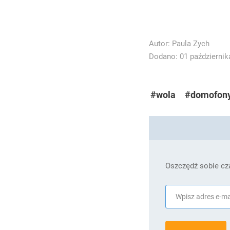
Autor:
Paula Zych
Dodano: 01 października
#wola
#domofon
Oszczędź sobie cza