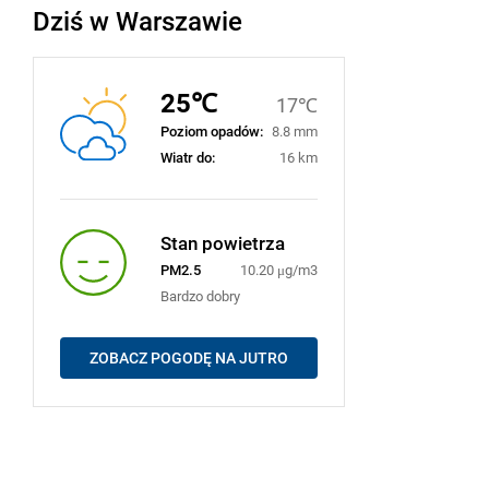
Dziś w Warszawie
25℃
17℃
Poziom opadów:
8.8 mm
Wiatr do:
16 km
Stan powietrza
PM2.5
10.20 μg/m3
Bardzo dobry
ZOBACZ POGODĘ NA JUTRO