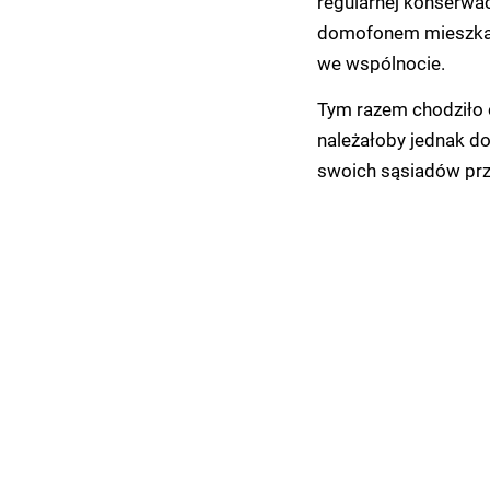
regularnej konserwac
domofonem mieszkańc
we wspólnocie.
Tym razem chodziło 
należałoby jednak do
swoich sąsiadów pr