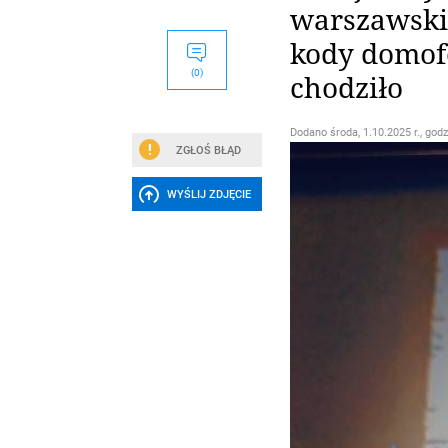
warszawskie
kody domof
(0)
chodziło
Dodano
środa, 1.10.2025 r., godz
ZGŁOŚ BŁĄD
WYŚLIJ ZDJĘCIE