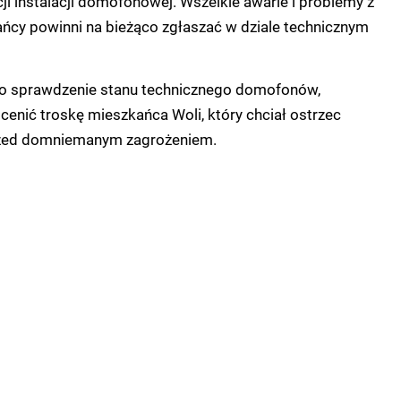
ji instalacji domofonowej. Wszelkie awarie i problemy z
y powinni na bieżąco zgłaszać w dziale technicznym
o sprawdzenie stanu technicznego domofonów,
cenić troskę mieszkańca Woli, który chciał ostrzec
zed domniemanym zagrożeniem.