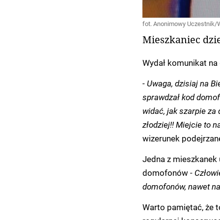
fot. Anonimowy Uczestnik
Mieszkaniec dzie
Wydał komunikat na 
-
Uwaga, dzisiaj na Bi
sprawdzał kod domofo
widać, jak szarpie za 
złodziej!! Miejcie to 
wizerunek podejrzan
Jedna z mieszkanek u
domofonów -
Człowie
domofonów, nawet na z
Warto pamiętać, że 