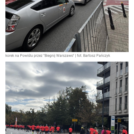
korek na Powiślu przez "Biegnij Warszawo" | fot. Bartosz Pańczyk