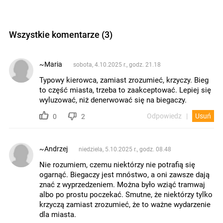
Wszystkie komentarze (3)
~Maria
sobota, 4.10.2025 r., godz. 21.18
Typowy kierowca, zamiast zrozumieć, krzyczy. Bieg
to część miasta, trzeba to zaakceptować. Lepiej się
wyluzować, niż denerwować się na biegaczy.
Odpowiedz
Usuń
0
2
~Andrzej
niedziela, 5.10.2025 r., godz. 08.48
Nie rozumiem, czemu niektórzy nie potrafią się
ogarnąć. Biegaczy jest mnóstwo, a oni zawsze dają
znać z wyprzedzeniem. Można było wziąć tramwaj
albo po prostu poczekać. Smutne, że niektórzy tylko
krzyczą zamiast zrozumieć, że to ważne wydarzenie
dla miasta.