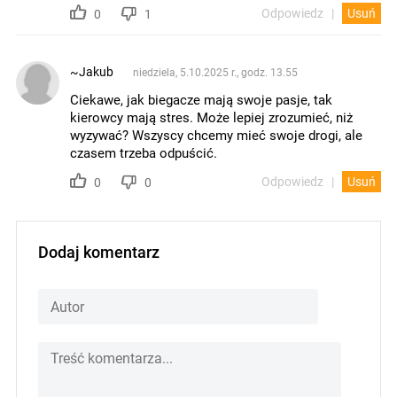
Odpowiedz
Usuń
0
1
~Jakub
niedziela, 5.10.2025 r., godz. 13.55
Ciekawe, jak biegacze mają swoje pasje, tak
kierowcy mają stres. Może lepiej zrozumieć, niż
wyzywać? Wszyscy chcemy mieć swoje drogi, ale
czasem trzeba odpuścić.
Odpowiedz
Usuń
0
0
Dodaj komentarz