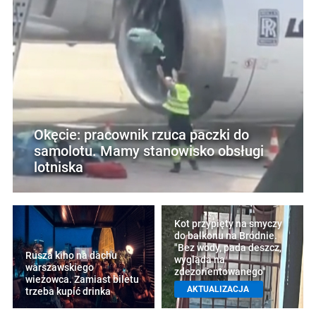
Okęcie: pracownik rzuca paczki do
samolotu. Mamy stanowisko obsługi
lotniska
Kot przypięty na smyczy
do balkonu na Bródnie.
"Bez wody, pada deszcz,
Rusza kino na dachu
wygląda na
warszawskiego
zdezorientowanego"
wieżowca. Zamiast biletu
AKTUALIZACJA
trzeba kupić drinka