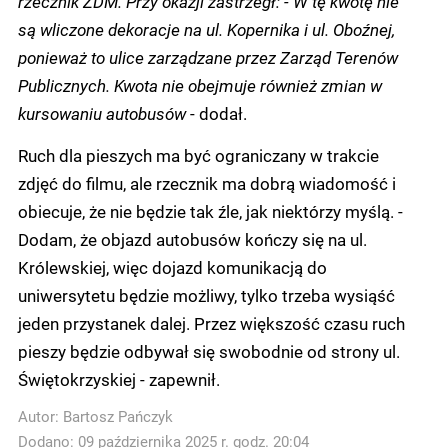
rzecznik ZDM. Przy okazji zastrzegł: - W tę kwotę nie
są wliczone dekoracje na ul. Kopernika i ul. Oboźnej,
ponieważ to ulice zarządzane przez Zarząd Terenów
Publicznych. Kwota nie obejmuje również zmian w
kursowaniu autobusów
- dodał.
Ruch dla pieszych ma być ograniczany w trakcie
zdjęć do filmu, ale rzecznik ma dobrą wiadomość i
obiecuje, że nie będzie tak źle, jak niektórzy myślą. -
Dodam, że objazd autobusów kończy się na ul.
Królewskiej, więc dojazd komunikacją do
uniwersytetu będzie możliwy, tylko trzeba wysiąść
jeden przystanek dalej. Przez większość czasu ruch
pieszy będzie odbywał się swobodnie od strony ul.
Świętokrzyskiej - zapewnił.
Autor:
Bartosz Pańczyk
Dodano: 09 października 2025 r. godz. 20:04