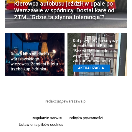
Kierowca autobusu jeździł w upale po
Warszawie w spódnicy. Dostał karę od
ZTM. "Gdzie ta słynna tolerancja"?
Kot przypięty na smyczy
do balkonu na Bródnie.
"Bez wody, pada deszcz,
Rusza kino na dachu
wygląda na
warszawskiego
zdezorientowanego"
wieżowca. Zamiast biletu
AKTUALIZACJA
trzeba kupić drinka
redakcja@ewarszawa.pl
Regulamin serwisu
Polityka prywatności
Ustawienia plików cookies