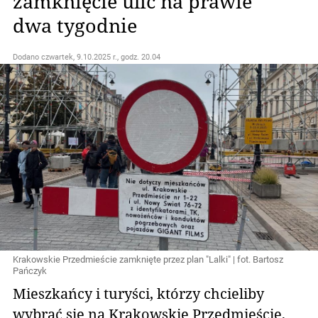
zamknięcie ulic na prawie
dwa tygodnie
Dodano
czwartek, 9.10.2025 r., godz. 20.04
Krakowskie Przedmieście zamknięte przez plan "Lalki" | fot. Bartosz
Pańczyk
Mieszkańcy i turyści, którzy chcieliby
wybrać się na Krakowskie Przedmieście,