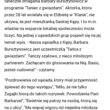
taneczne zmagania Barbary Bursztynowicz w
programie "Taniec z gwiazdami". Aktorka, która
przez 28 lat wcielała się w Elżbietę w "Klanie", nie
ukrywa, że jest mieszkanką Saskiej Kępy. I to m.in.
właśnie na wsparcie lokalnej społeczności może
liczyć. Na jednej z sąsiedzkich grup pojawił się na jej
temat wpis. - Nasza sąsiadka z Kępy, Barbara
Bursztynowicz, jest uczestniczką "Tańca z
gwiazdami". Tańczy szałowo, z nieco młodszym
partnerem. Zachęcam do głosowania na Nią. Basiu,
jesteś cudowna!" - czytamy.
"Pozdrowienia od sąsiada, który miał przyjemność
śpiewać do tego występu", "Miło, że nie tylko
Żugajki biorą do takich rozrywek. Powodzenia Pani
Barbarze!", "Świetnie się patrzy na osobę, którą się
na z ulicy", "Ma więcej wigoru niż niejedna młodsza