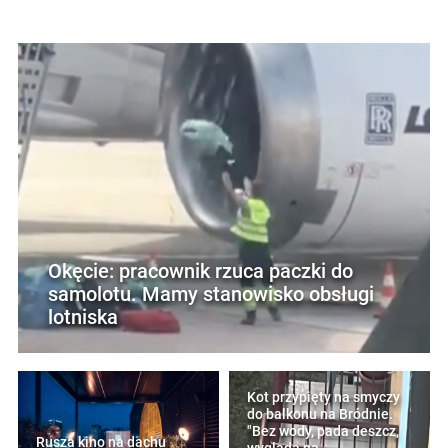
Okęcie: pracownik rzuca paczki do
samolotu. Mamy stanowisko obsługi
lotniska
Kot przypięty na smyczy
do balkonu na Bródnie.
"Bez wody, pada deszcz,
Rusza kino na dachu
wygląda na