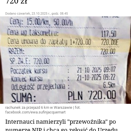
720 zł
Dodano
czwartek, 23.10.2025 r., godz. 08.45
rachunek za przejazd 6 km w Warszawie | fot.
facebook.com/ewa.sufinjacquemart
Internauci namierzyli "przewoźnika" po
numerze NIP i chcą go zgłosić do Urzędu