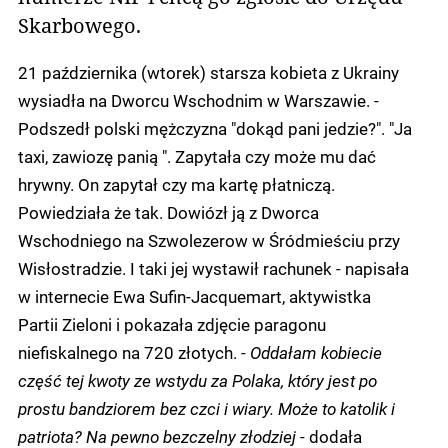
Skarbowego.
21 października (wtorek) starsza kobieta z Ukrainy
wysiadła na Dworcu Wschodnim w Warszawie. -
Podszedł polski mężczyzna "dokąd pani jedzie?". "Ja
taxi, zawiozę panią ". Zapytała czy może mu dać
hrywny. On zapytał czy ma kartę płatniczą.
Powiedziała że tak. Dowiózł ją z Dworca
Wschodniego na Szwolezerow w Śródmieściu przy
Wisłostradzie. I taki jej wystawił rachunek - napisała
w internecie Ewa Sufin-Jacquemart, aktywistka
Partii Zieloni i pokazała zdjęcie paragonu
niefiskalnego na 720 złotych. -
Oddałam kobiecie
część tej kwoty ze wstydu za Polaka, który jest po
prostu bandziorem bez czci i wiary. Może to katolik i
patriota? Na pewno bezczelny złodziej
- dodała