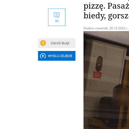
pizzę. Pasaż
biedy, gors
(3)
Dodano
czwartek, 30.10.2025 r.,
ZGŁOŚ BŁĄD
WYŚLIJ ZDJĘCIE