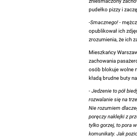
zniesmaczony zachow
pudełko pizzy i zaczę
-
Smacznego! -
mężczy
opublikował ich zdję
zrozumienia, że ich 
Mieszkańcy Warszawy
zachowania pasażerów
osób blokuje wolne m
kładą brudne buty na
-
Jedzenie to pół bied
rozwalanie się na tr
Nie rozumiem dlaczeg
poręczy naklejki z p
tylko gorzej, to por
komunikaty. Jak pozio