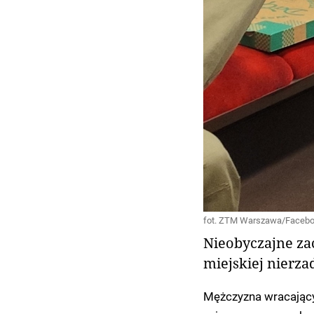
fot. ZTM Warszawa/Facebo
Nieobyczajne z
miejskiej nierz
Mężczyzna wracając