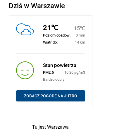
Dziś w Warszawie
21℃
15℃
Poziom opadów:
0 mm
Wiatr do:
14 km
Stan powietrza
PM2.5
10.20 μg/m3
Bardzo dobry
ZOBACZ POGODĘ NA JUTRO
Tu jest Warszawa