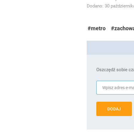
Dodano: 30 października
#metro
#zachow
Oszczędź sobie cza
DODAJ