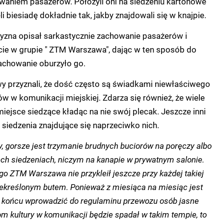
aniem pasażerów. Położyli oni na siedzeniu kartonowe
li biesiadę dokładnie tak, jakby znajdowali się w knajpie.
zna opisał sarkastycznie zachowanie pasażerów i
cie w grupie " ZTM Warszawa", dając w ten sposób do
zachowanie oburzyło go.
 przyznali, że dość często są świadkami niewłaściwego
 w komunikacji miejskiej. Zdarza się również, że wiele
iejsce siedzące kładąc na nie swój plecak. Jeszcze inni
 siedzenia znajdujące się naprzeciwko nich.
y, gorsze jest trzymanie brudnych buciorów na poręczy albo
zech siedzeniach, niczym na kanapie w prywatnym salonie.
o ZTM Warszawa nie przykleił jeszcze przy każdej takiej
rzekreślonym butem. Ponieważ z miesiąca na miesiąc jest
a w końcu wprowadzić do regulaminu przewozu osób jasne
m kultury w komunikacji będzie spadał w takim tempie, to