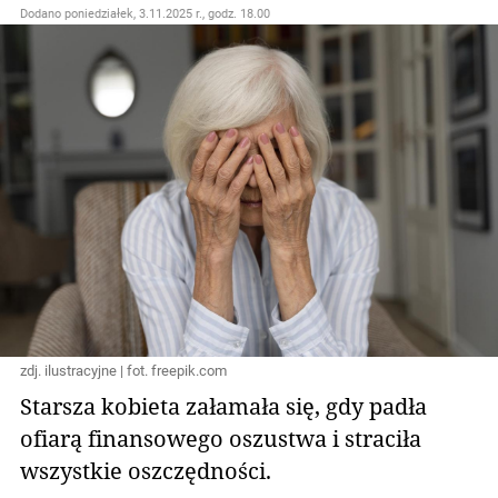
Dodano
poniedziałek, 3.11.2025 r., godz. 18.00
zdj. ilustracyjne | fot. freepik.com
Starsza kobieta załamała się, gdy padła
ofiarą finansowego oszustwa i straciła
wszystkie oszczędności.