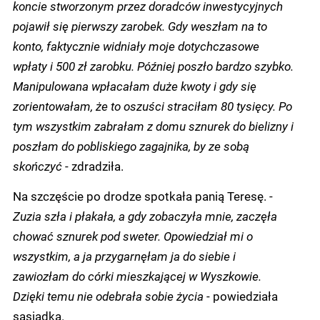
koncie stworzonym przez doradców inwestycyjnych
pojawił się pierwszy zarobek. Gdy weszłam na to
konto, faktycznie widniały moje dotychczasowe
wpłaty i 500 zł zarobku. Później poszło bardzo szybko.
Manipulowana wpłacałam duże kwoty i gdy się
zorientowałam, że to oszuści straciłam 80 tysięcy. Po
tym wszystkim zabrałam z domu sznurek do bielizny i
poszłam do pobliskiego zagajnika, by ze sobą
skończyć
- zdradziła.
Na szczęście po drodze spotkała panią Teresę. -
Zuzia szła i płakała, a gdy zobaczyła mnie, zaczęła
chować sznurek pod sweter. Opowiedział mi o
wszystkim, a ja przygarnęłam ja do siebie i
zawiozłam do córki mieszkającej w Wyszkowie.
Dzięki temu nie odebrała sobie życia
- powiedziała
sąsiadka.