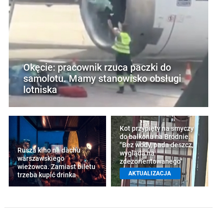
Okęcie: pracownik rzuca paczki do
samolotu. Mamy stanowisko obsługi
lotniska
Kot przypięty na smyczy
do balkonu na Bródnie.
"Bez wody, pada deszcz,
Rusza kino na dachu
wygląda na
warszawskiego
zdezorientowanego"
wieżowca. Zamiast biletu
AKTUALIZACJA
trzeba kupić drinka