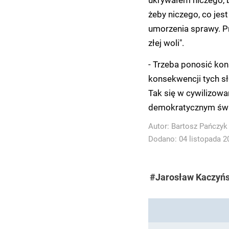
żeby niczego, co jest
umorzenia sprawy. Prz
złej woli".
- Trzeba ponosić kon
konsekwencji tych sł
Tak się w cywilizow
demokratycznym świec
Autor:
Bartosz Pańczyk
Dodano: 04 listopada 20
#Jarosław Kaczyńs