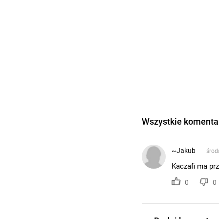
Wszystkie komentar
~Jakub
środ
Kaczafi ma prz
0
0