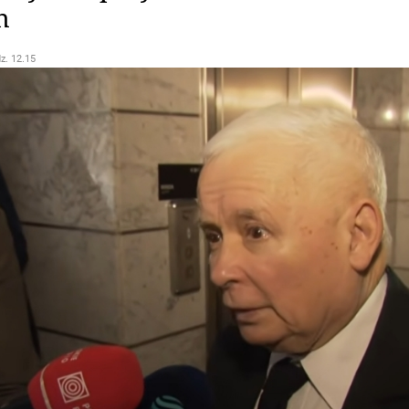
h
dz. 12.15