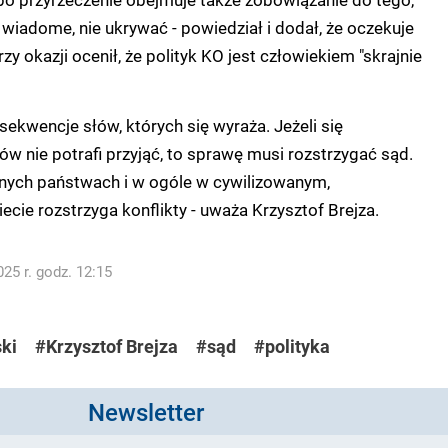
 wiadome, nie ukrywać - powiedział i dodał, że oczekuje
y okazji ocenił, że polityk KO jest człowiekiem "skrajnie
sekwencje słów, których się wyraża. Jeżeli się
ów nie potrafi przyjąć, to sprawę musi rozstrzygać sąd.
anych państwach i w ogóle w cywilizowanym,
ie rozstrzyga konflikty - uważa Krzysztof Brejza.
25 r. godz. 12:15
ki
#Krzysztof Brejza
#sąd
#polityka
Newsletter