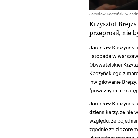
Jarosław Kaczyński w sądzi
Krzysztof Brejza
przeprosił, nie 
Jarosław Kaczyński m
listopada w warszaw
Obywatelskiej Krzys
Kaczyńskiego z marc
inwigilowanie Brejzy,
"poważnych przestęp
Jarosław Kaczyński 
dziennikarzy, że nie
względu, że pojednani
zgodnie ze złożonym
ukrywałem niczego, 