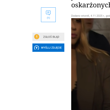
oskarżonyc
Dodano
wtorek, 4.11.2025 r., go
(1)
ZGŁOŚ BŁĄD
WYŚLIJ ZDJĘCIE