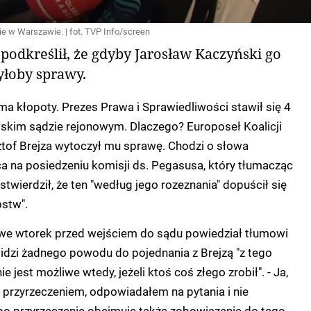
e w Warszawie. | fot. TVP Info/screen
 podkreślił, że gdyby Jarosław Kaczyński go
byłoby sprawy.
a kłopoty. Prezes Prawa i Sprawiedliwości stawił się 4
skim sądzie rejonowym. Dlaczego? Europoseł Koalicji
ztof Brejza wytoczył mu sprawę. Chodzi o słowa
a na posiedzeniu komisji ds. Pegasusa, który tłumacząc
 stwierdził, że ten "według jego rozeznania" dopuścił się
stw".
we wtorek przed wejściem do sądu powiedział tłumowi
 widzi żadnego powodu do pojednania z Brejzą "z tego
e jest możliwe wtedy, jeżeli ktoś coś złego zrobił". - Ja,
 przyrzeczeniem, odpowiadałem na pytania i nie
bo przyrzeczenie obejmuje także zobowiązanie do tego,