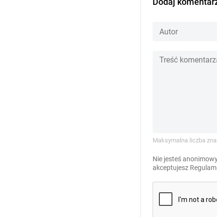
Dodaj komentar
Maksymalna liczba zna
Nie jesteś anonimowy
akceptujesz
Regulami