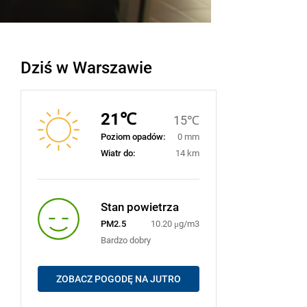
Dziś w Warszawie
21℃
15℃
Poziom opadów:
0 mm
Wiatr do:
14 km
Stan powietrza
PM2.5
10.20 μg/m3
Bardzo dobry
ZOBACZ POGODĘ NA JUTRO