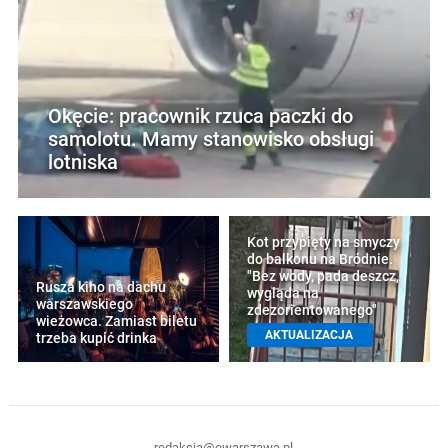
Okęcie: pracownik rzuca paczki do
samolotu. Mamy stanowisko obsługi
lotniska
Kot przypięty na smyczy
do balkonu na Bródnie.
"Bez wody, pada deszcz,
Rusza kino na dachu
wygląda na
warszawskiego
zdezorientowanego"
wieżowca. Zamiast biletu
AKTUALIZACJA
trzeba kupić drinka
redakcja@ewarszawa.pl