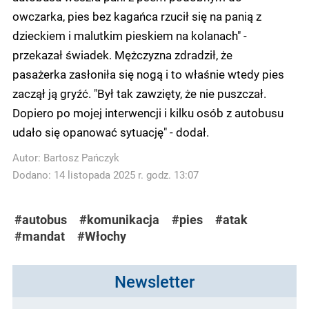
owczarka, pies bez kagańca rzucił się na panią z
dzieckiem i malutkim pieskiem na kolanach" -
przekazał świadek. Mężczyzna zdradził, że
pasażerka zasłoniła się nogą i to właśnie wtedy pies
zaczął ją gryźć. "Był tak zawzięty, że nie puszczał.
Dopiero po mojej interwencji i kilku osób z autobusu
udało się opanować sytuację" - dodał.
Autor:
Bartosz Pańczyk
Dodano: 14 listopada 2025 r. godz. 13:07
#autobus
#komunikacja
#pies
#atak
#mandat
#Włochy
Newsletter