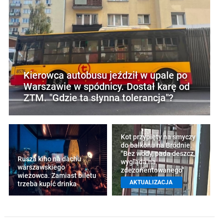
Kierowca autobusu jeździł w upale po
Warszawie w spódnicy. Dostał karę od
ZTM. "Gdzie ta słynna tolerancja"?
Kot przypięty na smyczy
do balkonu na Bródnie.
"Bez wody, pada deszcz,
Rusza kino na dachu
wygląda na
warszawskiego
zdezorientowanego"
wieżowca. Zamiast biletu
AKTUALIZACJA
trzeba kupić drinka