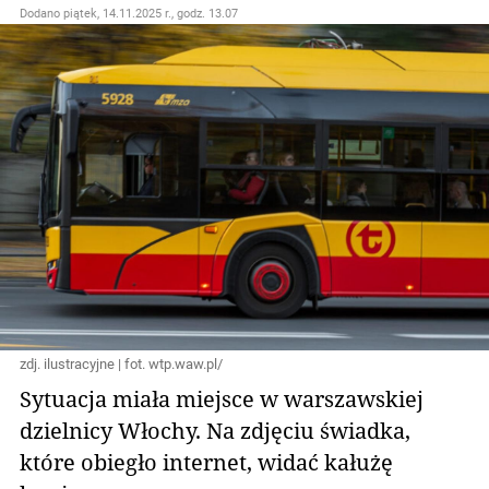
Dodano
piątek, 14.11.2025 r., godz. 13.07
zdj. ilustracyjne | fot. wtp.waw.pl/
Sytuacja miała miejsce w warszawskiej
dzielnicy Włochy. Na zdjęciu świadka,
które obiegło internet, widać kałużę