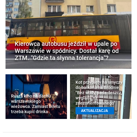
Kierowca autobusu jeździł w upale po
Warszawie w spódnicy. Dostał karę od
ZTM. "Gdzie ta słynna tolerancja"?
Kot przypięty na smyczy
do balkonu na Bródnie.
"Bez wody, pada deszcz,
Rusza kino na dachu
wygląda na
warszawskiego
zdezorientowanego"
wieżowca. Zamiast biletu
AKTUALIZACJA
trzeba kupić drinka