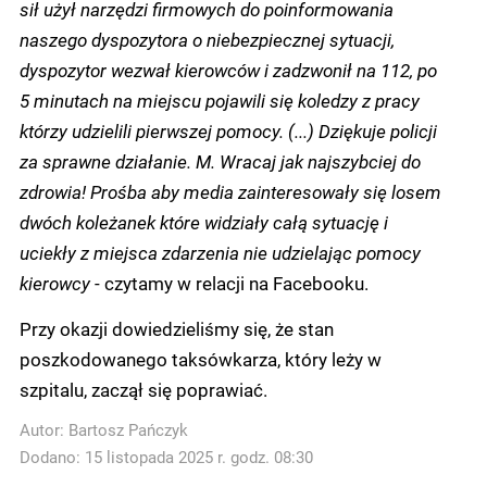
sił użył narzędzi firmowych do poinformowania
naszego dyspozytora o niebezpiecznej sytuacji,
dyspozytor wezwał kierowców i zadzwonił na 112, po
5 minutach na miejscu pojawili się koledzy z pracy
którzy udzielili pierwszej pomocy. (...) Dziękuje policji
za sprawne działanie. M. Wracaj jak najszybciej do
zdrowia! Prośba aby media zainteresowały się losem
dwóch koleżanek które widziały całą sytuację i
uciekły z miejsca zdarzenia nie udzielając pomocy
kierowcy
- czytamy w relacji na Facebooku.
Przy okazji dowiedzieliśmy się, że stan
poszkodowanego taksówkarza, który leży w
szpitalu, zaczął się poprawiać.
Autor:
Bartosz Pańczyk
Dodano: 15 listopada 2025 r. godz. 08:30