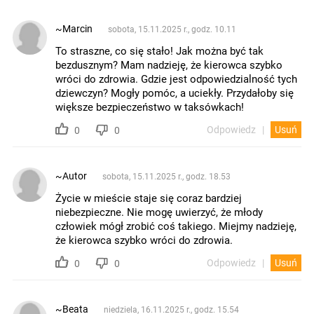
~Marcin
sobota, 15.11.2025 r., godz. 10.11
To straszne, co się stało! Jak można być tak
bezdusznym? Mam nadzieję, że kierowca szybko
wróci do zdrowia. Gdzie jest odpowiedzialność tych
dziewczyn? Mogły pomóc, a uciekły. Przydałoby się
większe bezpieczeństwo w taksówkach!
Odpowiedz
Usuń
0
0
~Autor
sobota, 15.11.2025 r., godz. 18.53
Życie w mieście staje się coraz bardziej
niebezpieczne. Nie mogę uwierzyć, że młody
człowiek mógł zrobić coś takiego. Miejmy nadzieję,
że kierowca szybko wróci do zdrowia.
Odpowiedz
Usuń
0
0
~Beata
niedziela, 16.11.2025 r., godz. 15.54