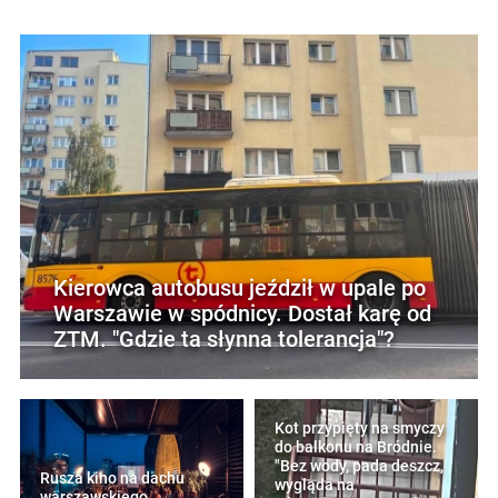
Kierowca autobusu jeździł w upale po
Warszawie w spódnicy. Dostał karę od
ZTM. "Gdzie ta słynna tolerancja"?
Kot przypięty na smyczy
do balkonu na Bródnie.
"Bez wody, pada deszcz,
Rusza kino na dachu
wygląda na
warszawskiego