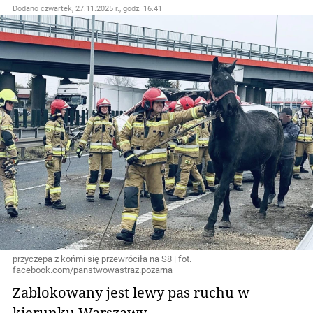
Dodano
czwartek, 27.11.2025 r., godz. 16.41
przyczepa z końmi się przewróciła na S8 | fot.
facebook.com/panstwowastraz.pozarna
Zablokowany jest lewy pas ruchu w
kierunku Warszawy.