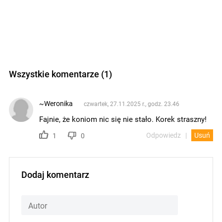
Wszystkie komentarze (1)
~Weronika
czwartek, 27.11.2025 r., godz. 23.46
Fajnie, że koniom nic się nie stało. Korek straszny!
Odpowiedz
Usuń
1
0
Dodaj komentarz