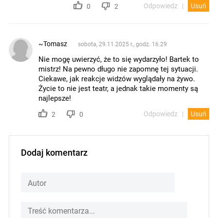
Odpowiedz
Usuń
0
2
~Tomasz
sobota, 29.11.2025 r., godz. 16.29
Nie mogę uwierzyć, że to się wydarzyło! Bartek to
mistrz! Na pewno długo nie zapomnę tej sytuacji.
Ciekawe, jak reakcje widzów wyglądały na żywo.
Życie to nie jest teatr, a jednak takie momenty są
najlepsze!
Odpowiedz
Usuń
2
0
Dodaj komentarz