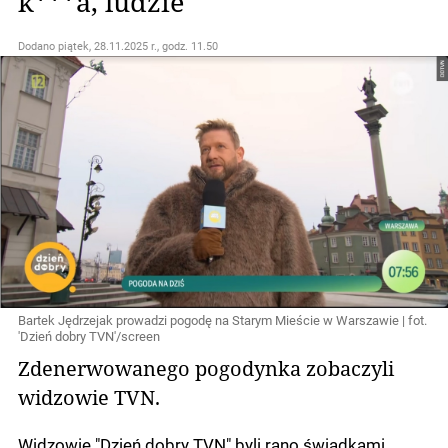
k***a, ludzie"
Dodano
piątek, 28.11.2025 r., godz. 11.50
Bartek Jędrzejak prowadzi pogodę na Starym Mieście w Warszawie | fot.
'Dzień dobry TVN'/screen
Zdenerwowanego pogodynka zobaczyli
widzowie TVN.
Widzowie "Dzień dobry TVN" byli rano świadkami