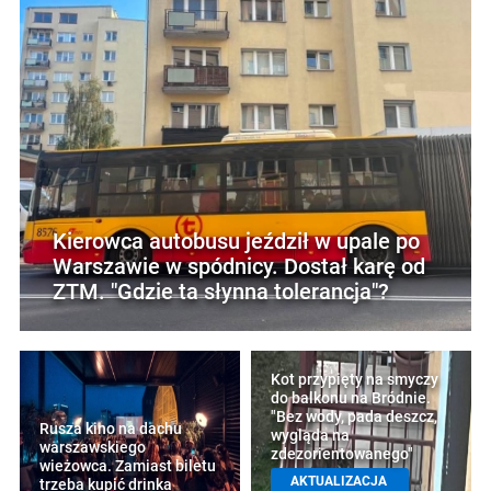
Kierowca autobusu jeździł w upale po
Warszawie w spódnicy. Dostał karę od
ZTM. "Gdzie ta słynna tolerancja"?
Kot przypięty na smyczy
do balkonu na Bródnie.
"Bez wody, pada deszcz,
Rusza kino na dachu
wygląda na
warszawskiego
zdezorientowanego"
wieżowca. Zamiast biletu
AKTUALIZACJA
trzeba kupić drinka