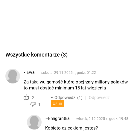
Wszystkie komentarze (3)
~Ewa
sobota, 29.11.2025 r., godz. 01.22
Za taką wulgarność którą obejrzały miliony polaków
to musi dostać minimum 15 lat więzienia
Odpowiedzi (1)
Odpowiedz
2
Usuń
1
~Emigrantka
wtorek, 2.12.2025 r., godz. 19.48
Kobieto dzieckiem jestes?