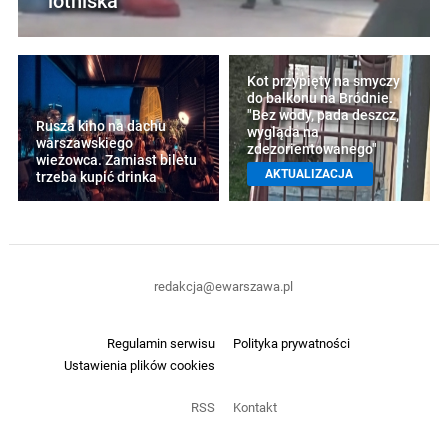
lotniska
Kot przypięty na smyczy
do balkonu na Bródnie.
"Bez wody, pada deszcz,
Rusza kino na dachu
wygląda na
warszawskiego
zdezorientowanego"
wieżowca. Zamiast biletu
AKTUALIZACJA
trzeba kupić drinka
redakcja@ewarszawa.pl
Regulamin serwisu
Polityka prywatności
Ustawienia plików cookies
RSS
Kontakt