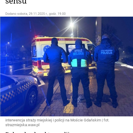
sensu"
Dodano
sobota, 29.11.2025 r., godz. 19.00
interwencja straży miejskiej i policji na Moście Gdańskim | fot.
strazmiejska.waw.pl