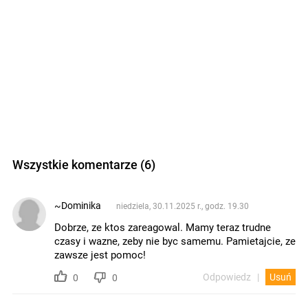
Wszystkie komentarze (6)
~Dominika
niedziela, 30.11.2025 r., godz. 19.30
Dobrze, ze ktos zareagowal. Mamy teraz trudne
czasy i wazne, zeby nie byc samemu. Pamietajcie, ze
zawsze jest pomoc!
Odpowiedz
Usuń
0
0