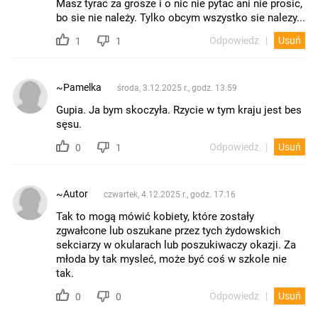
Masz tyrac za grosze i o nic nie pytac ani nie prosic,
bo sie nie należy. Tylko obcym wszystko sie nalezy...
Odpowiedz
Usuń
1
1
~Pamelka
środa, 3.12.2025 r., godz. 13.59
Gupia. Ja bym skoczyła. Rzycie w tym kraju jest bes
sęsu.
Odpowiedz
Usuń
0
1
~Autor
czwartek, 4.12.2025 r., godz. 17.16
Tak to mogą mówić kobiety, które zostały
zgwałcone lub oszukane przez tych żydowskich
sekciarzy w okularach lub poszukiwaczy okazji. Za
młoda by tak mysleć, może być coś w szkole nie
tak.
Odpowiedz
Usuń
0
0