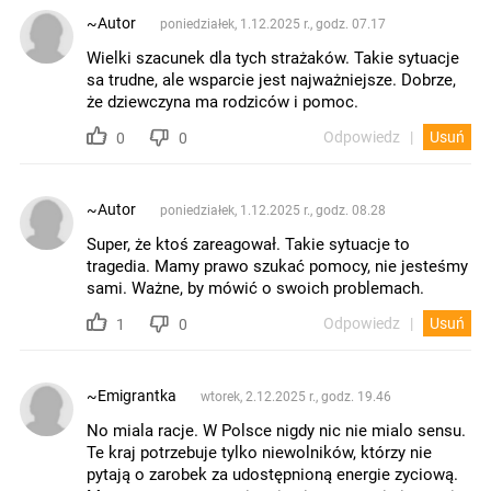
~Autor
poniedziałek, 1.12.2025 r., godz. 07.17
Wielki szacunek dla tych strażaków. Takie sytuacje
sa trudne, ale wsparcie jest najważniejsze. Dobrze,
że dziewczyna ma rodziców i pomoc.
Odpowiedz
Usuń
0
0
~Autor
poniedziałek, 1.12.2025 r., godz. 08.28
Super, że ktoś zareagował. Takie sytuacje to
tragedia. Mamy prawo szukać pomocy, nie jesteśmy
sami. Ważne, by mówić o swoich problemach.
Odpowiedz
Usuń
1
0
~Emigrantka
wtorek, 2.12.2025 r., godz. 19.46
No miala racje. W Polsce nigdy nic nie mialo sensu.
Te kraj potrzebuje tylko niewolników, którzy nie
pytają o zarobek za udostępnioną energie zyciową.