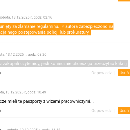
sobota, 13.12.2025 r., godz. 02.16
nięty za złamanie regulaminu. IP autora zabezpieczono na
cjalnego postępowania policji lub prokuratury.
ta, 13.12.2025 r., godz. 08.20
zakopali czytelnicy, jeśli koniecznie chcesz go przeczytać kliknij
Odpowiedz
Usuń
0
ta, 13.12.2025 r., godz. 10.49
cze mieli te paszporty z wizami pracowniczymi...
Odpowiedz
Usuń
0
y
sobota, 13.12.2025 r., godz. 11.48