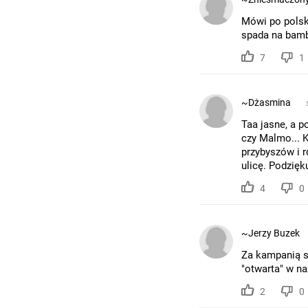
Mówi po polsku
spada na bam
7
1
~Dżasmina
Taa jasne, a p
czy Malmo... K
przybyszów i 
ulicę. Podzięk
4
0
~Jerzy Buzek
Za kampanią st
"otwarta" w na
2
0