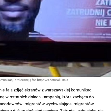
nikacji stołecznej | fot. https://x.com/Ali_Rais1
nie fala zdjęć ekranów z warszawskiej komunikacji
aną w ostatnich dniach kampanią, która zachęca do
pracodawców imigrantów.wychwalające imigrantów.
giem z dużym doświadczeniem. Zatrudnij człowieka, nie