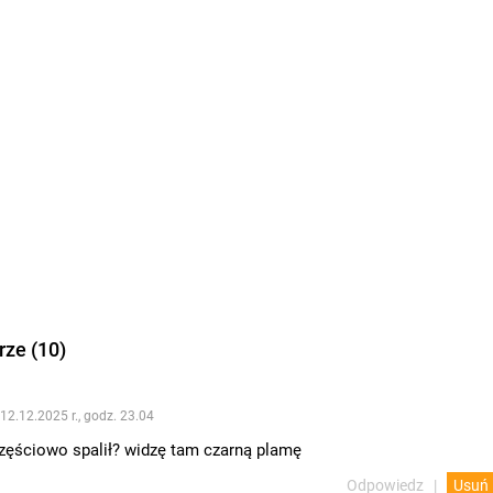
ze (10)
 12.12.2025 r., godz. 23.04
częściowo spalił? widzę tam czarną plamę
Odpowiedz
Usuń
1