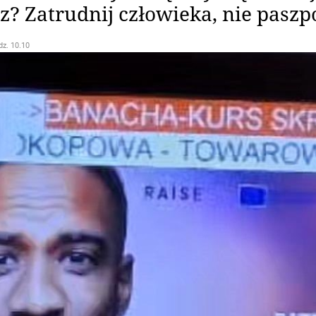
z? Zatrudnij człowieka, nie paszp
dz. 10.10