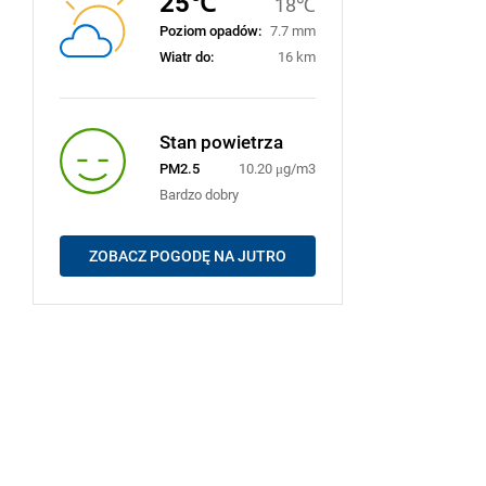
25℃
18℃
Poziom opadów:
7.7 mm
Wiatr do:
16 km
Stan powietrza
PM2.5
10.20 μg/m3
Bardzo dobry
ZOBACZ POGODĘ NA JUTRO