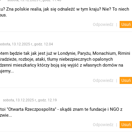
? Zna polskie realia, jak się odnaleźć w tym kraju? Nie? To niech
bus.
Odpowiedz
Usuń
sobota, 13.12.2025 r., godz. 12.04
otem będzie tak jak jest już w Londynie, Paryżu, Monachium, Rimini
radzieże, rozboje, ataki, tłumy niebezpiecznych opalonych
rdzenni mieszkańcy którzy boją się wyjść z własnych domów na
ujemy...
Odpowiedz
Usuń
sobota, 13.12.2025 r., godz. 12.19
oi "Otwarta Rzeczpospolita" - skądś znam te fundacje i NGO z
zwie...
Odpowiedz
Usuń