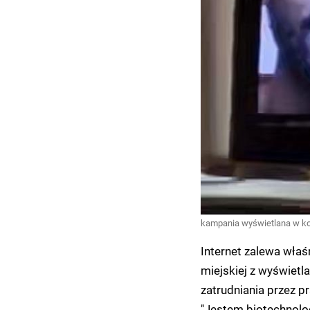
kampania wyświetlana w komu
Internet zalewa właś
miejskiej z wyświetl
zatrudniania przez 
"Jestem biotechnolo