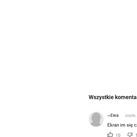
Wszystkie komentar
~Ewa
piątek,
Ekran im się 
10