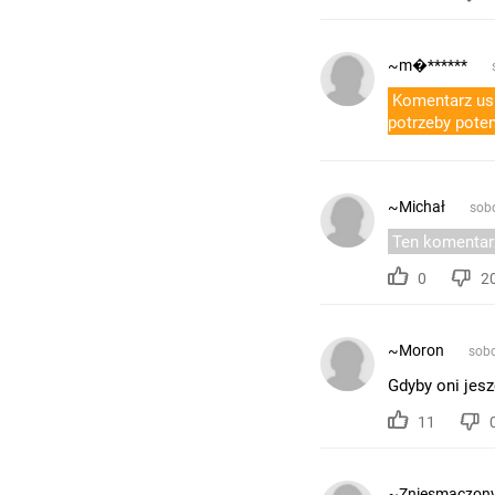
~m�******
Komentarz usu
potrzeby poten
~Michał
sobo
Ten komentarz 
0
2
~Moron
sobo
Gdyby oni jesz
11
~Zniesmaczon