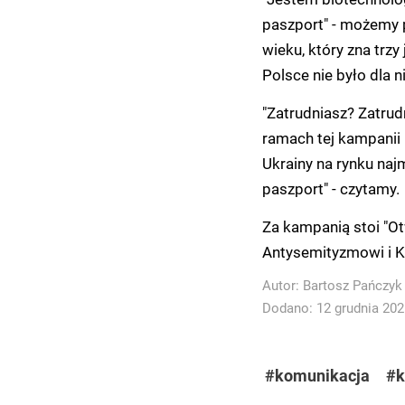
paszport" - możemy 
wieku, który zna trzy
Polsce nie było dla 
"Zatrudniasz? Zatrudn
ramach tej kampanii 
Ukrainy na rynku naj
paszport" - czytamy.
Za kampanią stoi "Ot
Antysemityzmowi i K
Autor:
Bartosz Pańczyk
Dodano: 12 grudnia 2025
#komunikacja
#k