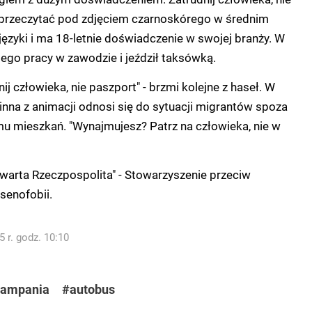
przeczytać pod zdjęciem czarnoskórego w średnim
 języki i ma 18-letnie doświadczenie w swojej branży. W
niego pracy w zawodzie i jeździł taksówką.
ij człowieka, nie paszport" - brzmi kolejne z haseł. W
inna z animacji odnosi się do sytuacji migrantów spoza
mu mieszkań. "Wynajmujesz? Patrz na człowieka, nie w
warta Rzeczpospolita" - Stowarzyszenie przeciw
senofobii.
 r. godz. 10:10
ampania
#autobus