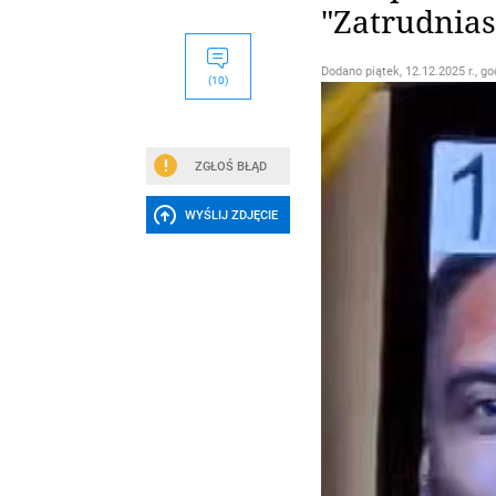
"Zatrudnias
Dodano
piątek, 12.12.2025 r., go
(10)
ZGŁOŚ BŁĄD
WYŚLIJ ZDJĘCIE