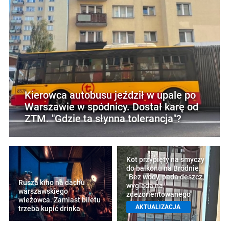
Kierowca autobusu jeździł w upale po
Warszawie w spódnicy. Dostał karę od
ZTM. "Gdzie ta słynna tolerancja"?
Kot przypięty na smyczy
do balkonu na Bródnie.
"Bez wody, pada deszcz,
Rusza kino na dachu
wygląda na
warszawskiego
zdezorientowanego"
wieżowca. Zamiast biletu
AKTUALIZACJA
trzeba kupić drinka