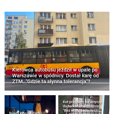
Kierowca autobusu jeździł w upale po
Warszawie w spódnicy. Dostał karę od
ZTM. "Gdzie ta słynna tolerancja"?
Kot przypięty na smyczy
do balkonu na Bródnie.
"Bez wody, pada deszcz,
Rusza kino na dachu