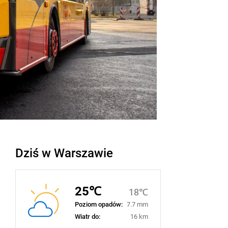
Dziś w Warszawie
25℃
18℃
Poziom opadów:
7.7 mm
Wiatr do:
16 km