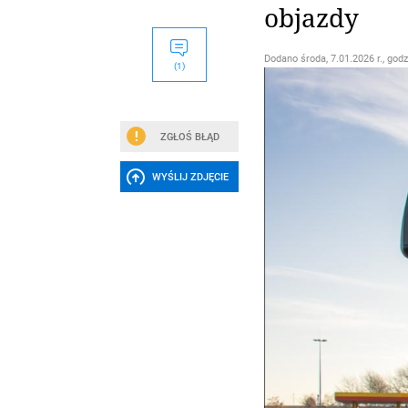
objazdy
Dodano
środa, 7.01.2026 r., godz
(1)
ZGŁOŚ BŁĄD
WYŚLIJ ZDJĘCIE