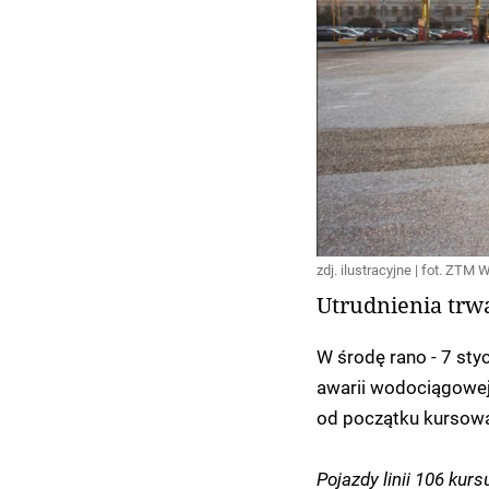
zdj. ilustracyjne | fot. ZTM
Utrudnienia trwa
W środę rano - 7 sty
awarii wodociągowej 
od początku kursowa
Pojazdy linii 106 kursu