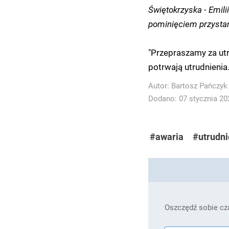
Świętokrzyska - Emili
pominięciem przystan
"Przepraszamy za utr
potrwają utrudnienia
Autor:
Bartosz Pańczyk
Dodano: 07 stycznia 202
#awaria
#utrudni
Oszczędź sobie cza