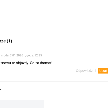
ze (1)
środa, 7.01.2026 r., godz. 12.35
 znowu te objazdy. Co za dramat!
Odpowiedz
Usuń
z