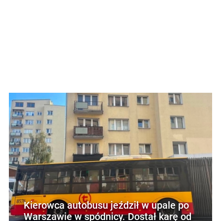
Kierowca autobusu jeździł w upale po
Warszawie w spódnicy. Dostał karę od