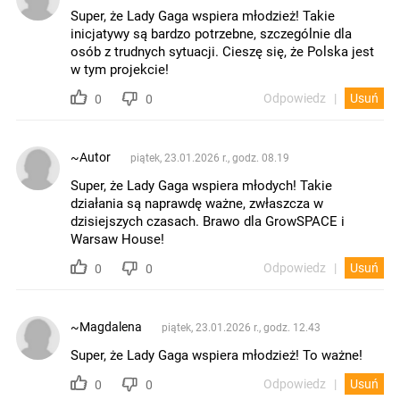
Super, że Lady Gaga wspiera młodzież! Takie
inicjatywy są bardzo potrzebne, szczególnie dla
osób z trudnych sytuacji. Cieszę się, że Polska jest
w tym projekcie!
Odpowiedz
Usuń
0
0
~Autor
piątek, 23.01.2026 r., godz. 08.19
Super, że Lady Gaga wspiera młodych! Takie
działania są naprawdę ważne, zwłaszcza w
dzisiejszych czasach. Brawo dla GrowSPACE i
Warsaw House!
Odpowiedz
Usuń
0
0
~Magdalena
piątek, 23.01.2026 r., godz. 12.43
Super, że Lady Gaga wspiera młodzież! To ważne!
Odpowiedz
Usuń
0
0