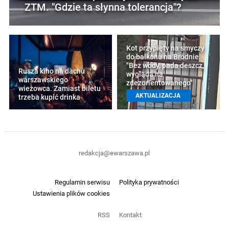
ZTM. "Gdzie ta słynna tolerancja"?
Kot przypięty na smyczy
do balkonu na Bródnie.
"Bez wody, pada deszcz,
Rusza kino na dachu
wygląda na
warszawskiego
zdezorientowanego"
wieżowca. Zamiast biletu
AKTUALIZACJA
trzeba kupić drinka
redakcja@ewarszawa.pl
Regulamin serwisu
Polityka prywatności
Ustawienia plików cookies
RSS
Kontakt