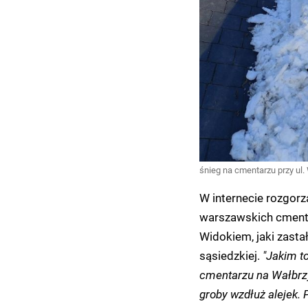
śnieg na cmentarzu przy ul.
W internecie rozgorz
warszawskich cmentar
Widokiem, jaki zastał
sąsiedzkiej.
"Jakim to
cmentarzu na Wałbrzys
groby wzdłuż alejek.