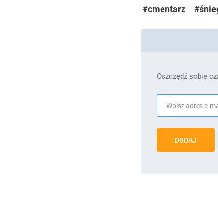
#cmentarz
#śnie
Oszczędź sobie cza
DODAJ