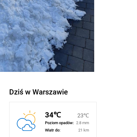
Dziś w Warszawie
34℃
23℃
Poziom opadów:
2.8 mm
Wiatr do:
21 km