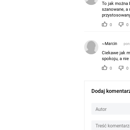
To jak można 
szanowane, a 
przystosowany
0
0
~Marcin
poni
Ciekawe jak m
spokoju, a nie
0
0
Dodaj komentar