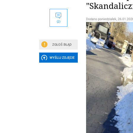
"Skandalicz
Dodano
poniedziałek, 26.01.2026
(2)
ZGŁOŚ BŁĄD
WYŚLIJ ZDJĘCIE