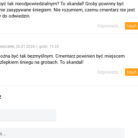
być tak nieodpowiedzialnym? To skandal! Groby powinny być
nie zasypywane śniegiem. Nie rozumiem, czemu cmentarz nie jest
 do odwiedzin.
Odpowiedz
Usuń
edziałek, 26.01.2026 r., godz. 15.23
ożna być tak bezmyślnym. Cmentarz powinien być miejscem
 zlepkiem śniegu na grobach. To skandal!
Odpowiedz
Usuń
z