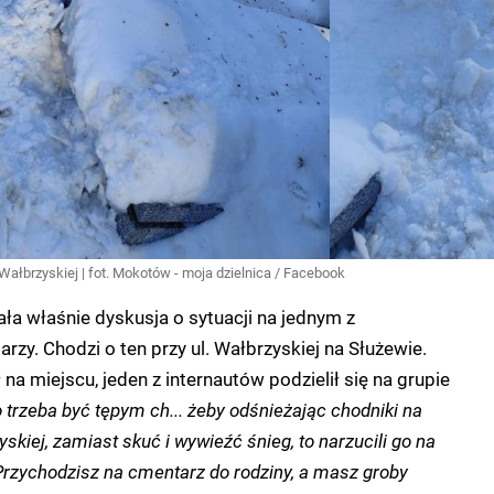
 Wałbrzyskiej | fot. Mokotów - moja dzielnica / Facebook
ała właśnie dyskusja o sytuacji na jednym z
zy. Chodzi o ten przy ul. Wałbrzyskiej na Służewie.
 na miejscu, jeden z internautów podzielił się na grupie
 trzeba być tępym ch... żeby odśnieżając chodniki na
kiej, zamiast skuć i wywieźć śnieg, to narzucili go na
 Przychodzisz na cmentarz do rodziny, a masz groby