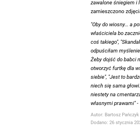
zawalone śniegiem i l
zamieszczono zdjęci
"Oby do wiosny... a po
właściciela bo zaczni
coś takiego", "Skanda
odpuściłam myślenie z
Żeby dojść do babci 
otworzyć furtkę dla w
siebie", "Jest to bar
niech się sama głowi. 
niestety na cmentarzac
własnymi prawami"
-
Autor:
Bartosz Pańczyk
Dodano: 26 stycznia 202