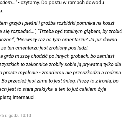
odem..."
- czytamy. Do postu w ramach dowodu
a.
tem grzyb i pleśni i groźba rozbiórki pomnika na koszt
e się rozpadać...", "Trzeba być totalnym głąbem, by zrobić
liczne!", "Pierwszy raz na tym cmentarzu? Ja już dawno
e ten cmentarzu jest zrobiony pod ludzi.
na grób muszę chodzić po innych grobach, bo zamiast
szystkich to zakonnice zrobiły sobie ją prywatną tylko dla
dzo proste myślenie - zmarłemu nie przeszkadza a rodzina
Bo przecież jest zima to jest śnieg. Piszę to z ironią, bo
h jest to stała praktyka, a ten to już całkiem żyje
 piszą internauci.
6 r. godz. 10:10