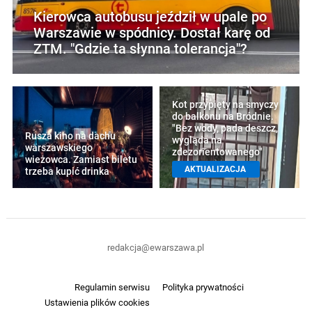
Kierowca autobusu jeździł w upale po
Warszawie w spódnicy. Dostał karę od
ZTM. "Gdzie ta słynna tolerancja"?
Kot przypięty na smyczy
do balkonu na Bródnie.
"Bez wody, pada deszcz,
Rusza kino na dachu
wygląda na
warszawskiego
zdezorientowanego"
wieżowca. Zamiast biletu
AKTUALIZACJA
trzeba kupić drinka
redakcja@ewarszawa.pl
Regulamin serwisu
Polityka prywatności
Ustawienia plików cookies