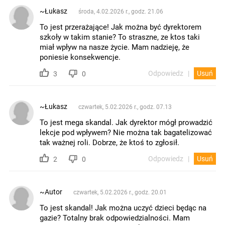
~Łukasz
środa, 4.02.2026 r., godz. 21.06
To jest przerażające! Jak można być dyrektorem
szkoły w takim stanie? To straszne, ze ktos taki
miał wpływ na nasze życie. Mam nadzieję, że
poniesie konsekwencje.
Odpowiedz
Usuń
3
0
~Łukasz
czwartek, 5.02.2026 r., godz. 07.13
To jest mega skandal. Jak dyrektor mógł prowadzić
lekcje pod wpływem? Nie można tak bagatelizować
tak ważnej roli. Dobrze, że ktoś to zgłosił.
Odpowiedz
Usuń
2
0
~Autor
czwartek, 5.02.2026 r., godz. 20.01
To jest skandal! Jak można uczyć dzieci będąc na
gazie? Totalny brak odpowiedzialności. Mam