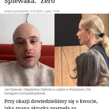
Śpiewaka. "Zero"
Dodano
poniedziałek, 9.02.2026 r., godz. 14.48
Jan Śpiewak i Magdalena Cielecka w sądzie w Warszawie | fot.
instagram.com/janekspiewak
Przy okazji dowiedzieliśmy się o kwocie,
jaką znana aktorka zgarnęła za