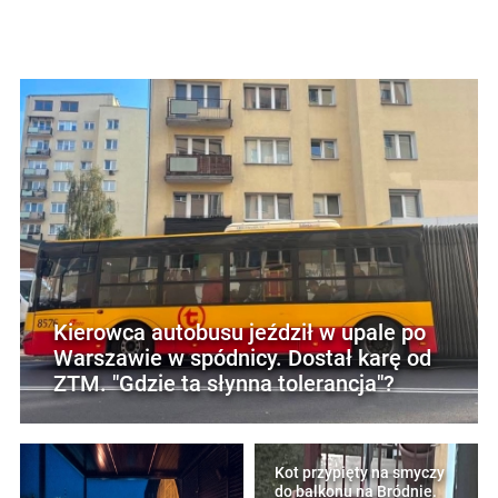
Kierowca autobusu jeździł w upale po
Warszawie w spódnicy. Dostał karę od
ZTM. "Gdzie ta słynna tolerancja"?
Kot przypięty na smyczy
do balkonu na Bródnie.