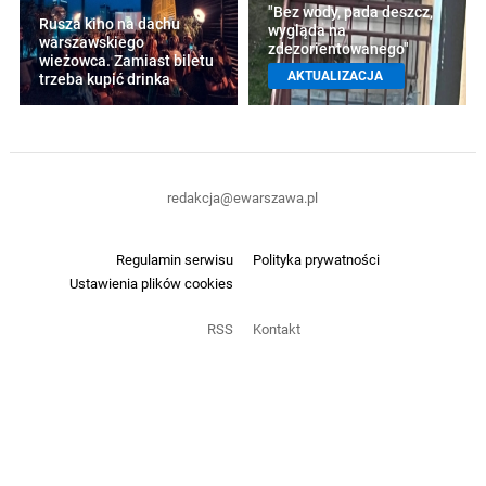
"Bez wody, pada deszcz,
Rusza kino na dachu
wygląda na
warszawskiego
zdezorientowanego"
wieżowca. Zamiast biletu
AKTUALIZACJA
trzeba kupić drinka
redakcja@ewarszawa.pl
Regulamin serwisu
Polityka prywatności
Ustawienia plików cookies
RSS
Kontakt