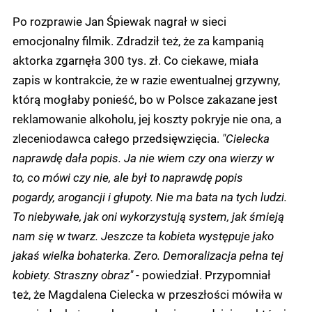
Po rozprawie Jan Śpiewak nagrał w sieci
emocjonalny filmik. Zdradził też, że za kampanią
aktorka zgarnęła 300 tys. zł. Co ciekawe, miała
zapis w kontrakcie, że w razie ewentualnej grzywny,
którą mogłaby ponieść, bo w Polsce zakazane jest
reklamowanie alkoholu, jej koszty pokryje nie ona, a
zleceniodawca całego przedsięwzięcia.
"Cielecka
naprawdę dała popis. Ja nie wiem czy ona wierzy w
to, co mówi czy nie, ale był to naprawdę popis
pogardy, arogancji i głupoty. Nie ma bata na tych ludzi.
To niebywałe, jak oni wykorzystują system, jak śmieją
nam się w twarz. Jeszcze ta kobieta występuje jako
jakaś wielka bohaterka. Zero. Demoralizacja pełna tej
kobiety. Straszny obraz"
- powiedział. Przypomniał
też, że Magdalena Cielecka w przeszłości mówiła w