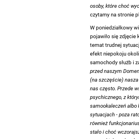
osoby, które choć wyc
czytamy na stronie p
W poniedziałkowy wi
pojawiło się zdjęcie
temat trudnej sytuacj
efekt niepokoju okol
samochody służb i z
przed naszym Domem...
(na szczęście) nasza 
nas często. Przede w
psychicznego, z który
samookaleczeń albo kt
sytuacjach - poza ra
również funkcjonariusz
stało i choć wczorajs