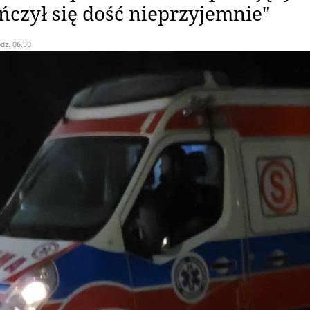
ńczył się dość nieprzyjemnie"
odz. 06.30