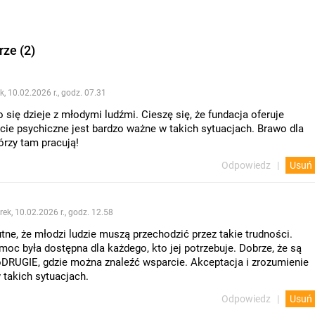
ze (2)
k, 10.02.2026 r., godz. 07.31
o się dzieje z młodymi ludźmi. Cieszę się, że fundacja oferuje
ie psychiczne jest bardzo ważne w takich sytuacjach. Brawo dla
órzy tam pracują!
Odpowiedz
Usuń
rek, 10.02.2026 r., godz. 12.58
ne, że młodzi ludzie muszą przechodzić przez takie trudności.
oc była dostępna dla każdego, kto jej potrzebuje. Dobrze, że są
oDRUGIE, gdzie można znaleźć wsparcie. Akceptacja i zrozumienie
 takich sytuacjach.
Odpowiedz
Usuń