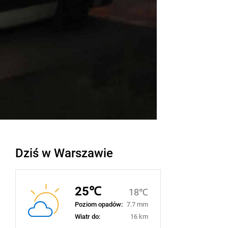
Dziś w Warszawie
25℃
18℃
Poziom opadów:
7.7 mm
Wiatr do:
16 km