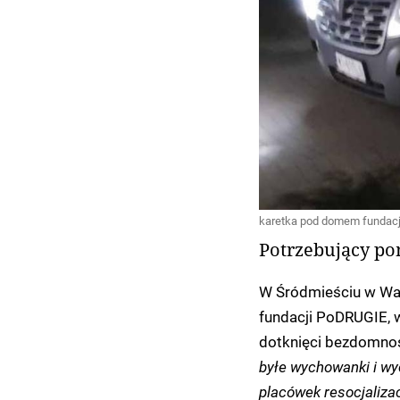
karetka pod domem fundacji
Potrzebujący po
W Śródmieściu w War
fundacji PoDRUGIE, w
dotknięci bezdomno
byłe wychowanki i wy
placówek resocjalizac