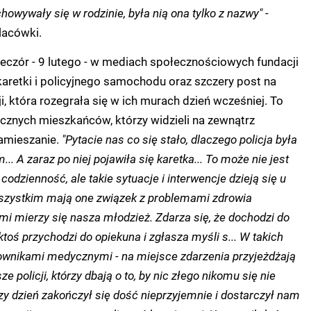
howywały się w rodzinie, była nią ona tylko z nazwy"
-
lacówki.
eczór - 9 lutego - w mediach społecznościowych fundacji
 karetki i policyjnego samochodu oraz szczery post na
i, która rozegrała się w ich murach dzień wcześniej. To
icznych mieszkańców, którzy widzieli na zewnątrz
amieszanie.
"Pytacie nas co się stało, dlaczego policja była
 A zaraz po niej pojawiła się karetka... To może nie jest
codzienność, ale takie sytuacje i interwencje dzieją się u
szystkim mają one związek z problemami zdrowia
mi mierzy się nasza młodzież. Zdarza się, że dochodzi do
oś przychodzi do opiekuna i zgłasza myśli s... W takich
townikami medycznymi - na miejsce zdarzenia przyjeżdżają
e policji, którzy dbają o to, by nic złego nikomu się nie
zy dzień zakończył się dość nieprzyjemnie i dostarczył nam