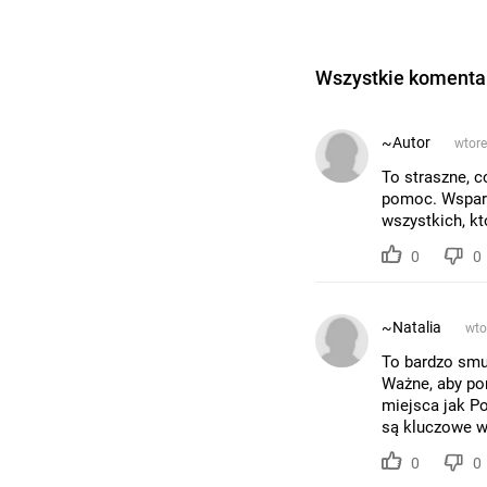
Wszystkie komentar
~Autor
wtore
To straszne, c
pomoc. Wsparc
wszystkich, kt
0
0
~Natalia
wto
To bardzo smut
Ważne, aby pom
miejsca jak P
są kluczowe w
0
0