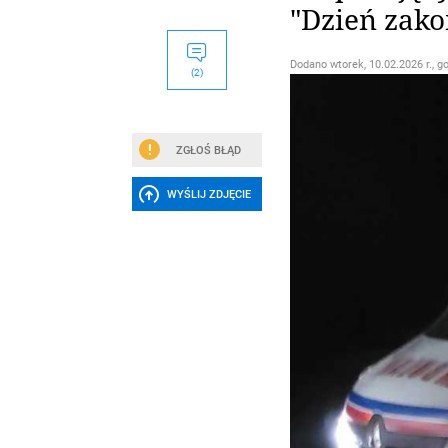
"Dzień zako
Dodano
wtorek, 10.02.2026 r., g
(2)
ZGŁOŚ BŁĄD
WYŚLIJ ZDJĘCIE