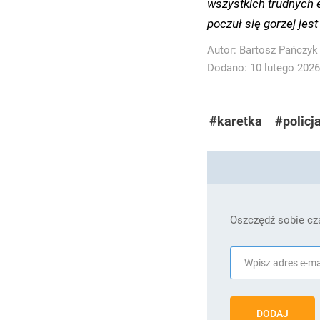
wszystkich trudnych e
poczuł się gorzej jest
Autor:
Bartosz Pańczyk
Dodano: 10 lutego 2026 
#karetka
#policj
Oszczędź sobie cza
DODAJ