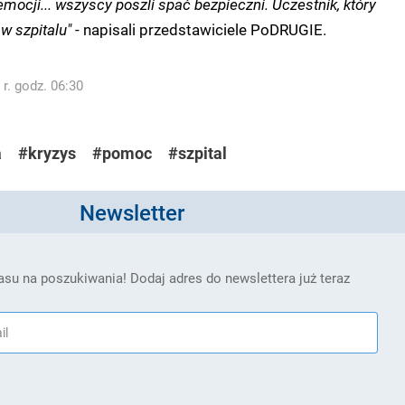
mocji... wszyscy poszli spać bezpieczni. Uczestnik, który
 w szpitalu"
- napisali przedstawiciele PoDRUGIE.
r. godz. 06:30
a
#kryzys
#pomoc
#szpital
Newsletter
su na poszukiwania! Dodaj adres do newslettera już teraz