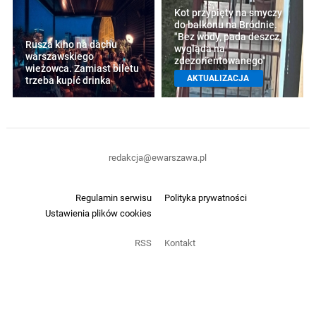
Kot przypięty na smyczy
do balkonu na Bródnie.
"Bez wody, pada deszcz,
Rusza kino na dachu
wygląda na
warszawskiego
zdezorientowanego"
wieżowca. Zamiast biletu
AKTUALIZACJA
trzeba kupić drinka
redakcja@ewarszawa.pl
Regulamin serwisu
Polityka prywatności
Ustawienia plików cookies
RSS
Kontakt