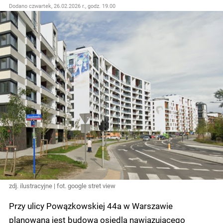
Dodano
czwartek, 26.02.2026 r., godz. 19.00
zdj. ilustracyjne | fot. google stret view
Przy ulicy Powązkowskiej 44a w Warszawie
planowana jest budowa osiedla nawiązującego