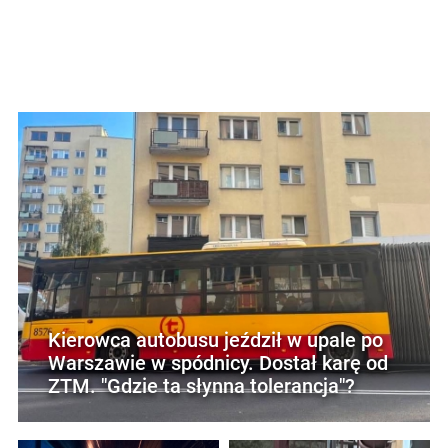
Kierowca autobusu jeździł w upale po
Warszawie w spódnicy. Dostał karę od
ZTM. "Gdzie ta słynna tolerancja"?