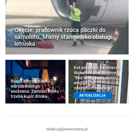
Okęcie: pracownik rzuca paczki do
samolotu. Mamy stanowisko obsługi
lotniska
Kot przypięty na smyczy
do balkonu na Bródnie.
"Bez wody, pada deszcz,
Rusza kino na dachu
wygląda na
warszawskiego
zdezorientowanego"
wieżowca. Zamiast biletu
AKTUALIZACJA
trzeba kupić drinka
redakcja@ewarszawa.pl