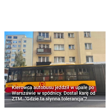
Kierowca autobusu jeździł w upale po
Warszawie w spódnicy. Dostał karę od
ZTM. "Gdzie ta słynna tolerancja"?