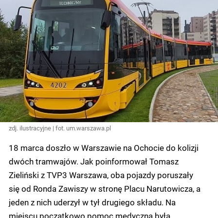
zdj. ilustracyjne | fot. um.warszawa.pl
18 marca doszło w Warszawie na Ochocie do kolizji
dwóch tramwajów. Jak poinformował Tomasz
Zieliński z TVP3 Warszawa, oba pojazdy poruszały
się od Ronda Zawiszy w stronę Placu Narutowicza, a
jeden z nich uderzył w tył drugiego składu. Na
miejscu początkowo pomoc medyczna była