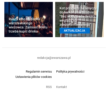
Kot przypięty na smyczy
do balkonu na Bródnie.
"Bez wody, pada deszcz,
Rusza kino na dachu
wygląda na
warszawskiego
zdezorientowanego"
wieżowca. Zamiast biletu
AKTUALIZACJA
trzeba kupić drinka
redakcja@ewarszawa.pl
Regulamin serwisu
Polityka prywatności
Ustawienia plików cookies
RSS
Kontakt