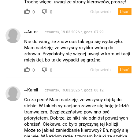
Trochę więcej uwagi ze strony kierowców, proszę!
Odpowiedz
Usuń
0
0
~Autor
czwartek, 19.03.2026 r., godz. 07.29
Nie do wiary, że znów coś takiego się wydarzyło.
Mam nadzieję, że wszyscy szybko wrócą do
zdrowia. Przydałoby się więcej uwagi w komunikacji
miejskiej, bo takie wypadki są groźne.
Odpowiedz
Usuń
0
0
~Kamil
czwartek, 19.03.2026 r., godz. 08.12
Co za pech! Mam nadzieję, że wszyscy dojdą do
siebie. W takich sytuacjach zawsze się boję jeździć
tramwajem. Bezpieczeństwo powinno być
priorytetem. Dobrze, że nikt nie odniósł poważnych
obrażeń. Ciekawe, co było przyczyną tej kolizji.
Może to jakieś zaniedbanie kierowcy? Eh, nigdy się
nie wie. W każdym razie, trzymam kciuki za szybką