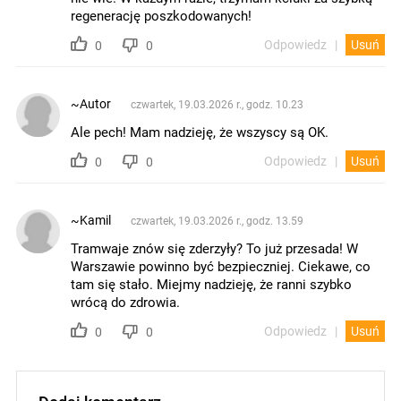
regenerację poszkodowanych!
Odpowiedz
Usuń
0
0
~Autor
czwartek, 19.03.2026 r., godz. 10.23
Ale pech! Mam nadzieję, że wszyscy są OK.
Odpowiedz
Usuń
0
0
~Kamil
czwartek, 19.03.2026 r., godz. 13.59
Tramwaje znów się zderzyły? To już przesada! W
Warszawie powinno być bezpieczniej. Ciekawe, co
tam się stało. Miejmy nadzieję, że ranni szybko
wrócą do zdrowia.
Odpowiedz
Usuń
0
0