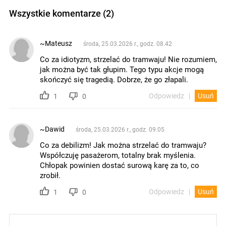
Wszystkie komentarze (2)
~Mateusz
środa, 25.03.2026 r., godz. 08.42
Co za idiotyzm, strzelać do tramwaju! Nie rozumiem,
jak można być tak głupim. Tego typu akcje mogą
skończyć się tragedią. Dobrze, że go złapali.
Odpowiedz
Usuń
1
0
~Dawid
środa, 25.03.2026 r., godz. 09.05
Co za debilizm! Jak można strzelać do tramwaju?
Współczuję pasażerom, totalny brak myślenia.
Chłopak powinien dostać surową karę za to, co
zrobił.
Odpowiedz
Usuń
1
0