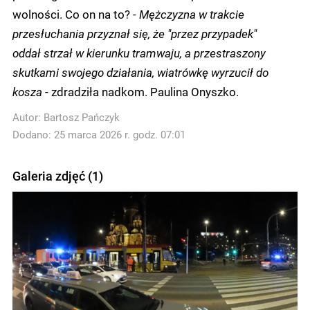
wolności. Co on na to? -
Mężczyzna w trakcie
przesłuchania przyznał się, że "przez przypadek"
oddał strzał w kierunku tramwaju, a przestraszony
skutkami swojego działania, wiatrówkę wyrzucił do
kosza
- zdradziła nadkom. Paulina Onyszko.
Autor:
Bartosz Pańczyk
Dodano: 25 marca 2026 r. godz. 07:01
Galeria zdjęć (1)