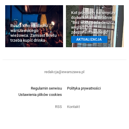
Kot przypięty na smyczy
do balkonu na Bródnie.
"Bez wody, pada deszcz,
Rusza kino na dachu
wygląda na
warszawskiego
zdezorientowanego"
wieżowca. Zamiast biletu
AKTUALIZACJA
trzeba kupić drinka
redakcja@ewarszawa.pl
Regulamin serwisu
Polityka prywatności
Ustawienia plików cookies
RSS
Kontakt