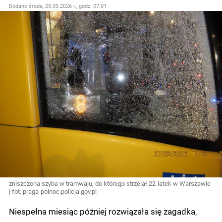
Dodano
środa, 25.03.2026 r., godz. 07.01
zniszczona szyba w tramwaju, do którego strzelał 22-latek w Warszawie
| fot. praga-polnoc.policja.gov.pl
Niespełna miesiąc później rozwiązała się zagadka,