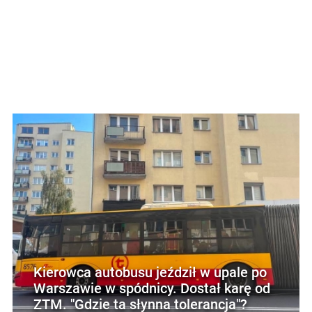
Kierowca autobusu jeździł w upale po
Warszawie w spódnicy. Dostał karę od
ZTM. "Gdzie ta słynna tolerancja"?