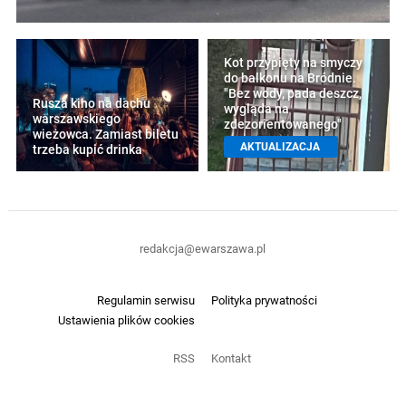
Kot przypięty na smyczy
do balkonu na Bródnie.
"Bez wody, pada deszcz,
Rusza kino na dachu
wygląda na
warszawskiego
zdezorientowanego"
wieżowca. Zamiast biletu
AKTUALIZACJA
trzeba kupić drinka
redakcja@ewarszawa.pl
Regulamin serwisu
Polityka prywatności
Ustawienia plików cookies
RSS
Kontakt