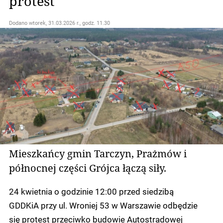
protest
Dodano
wtorek, 31.03.2026 r., godz. 11.30
Mieszkańcy gmin Tarczyn, Prażmów i
północnej części Grójca łączą siły.
24 kwietnia o godzinie 12:00 przed siedzibą
GDDKiA przy ul. Wroniej 53 w Warszawie odbędzie
się protest przeciwko budowie Autostradowej