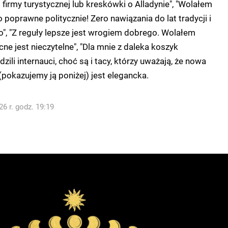
 firmy turystycznej lub kreskówki o Alladynie", "Wolałem
o poprawne politycznie! Zero nawiązania do lat tradycji i
o", "Z reguły lepsze jest wrogiem dobrego. Wolałem
ne jest nieczytelne", "Dla mnie z daleka koszyk
dzili internauci, choć są i tacy, którzy uważają, że nowa
(pokazujemy ją poniżej) jest elegancka.
6 r. godz. 19:19