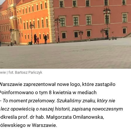
e | fot. Bartosz Pańczyk
arszawie zaprezentował nowe logo, które zastąpiło
. Poinformowano o tym 8 kwietnia w mediach
 -
To moment przełomowy. Szukaliśmy znaku, który nie
 lecz opowieścią o naszej historii, zapisaną nowoczesnym
odkreśla prof. dr hab. Małgorzata Omilanowska,
rólewskiego w Warszawie.