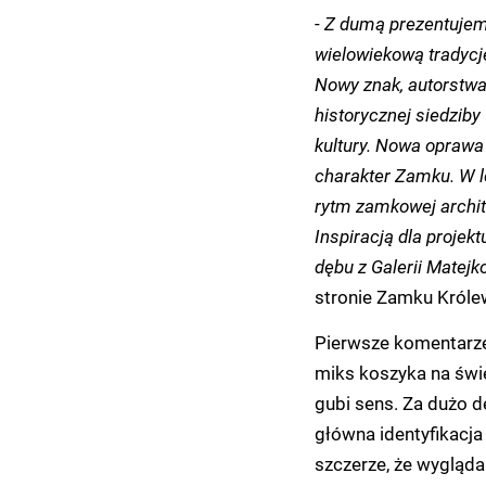
-
Z dumą prezentujemy
wielowiekową tradycj
Nowy znak, autorstwa
historycznej siedziby
kultury. Nowa opraw
charakter Zamku. W l
rytm zamkowej archite
Inspiracją dla projekt
dębu z Galerii Matejk
stronie Zamku Królew
Pierwsze komentarze
miks koszyka na świę
gubi sens. Za dużo d
główna identyfikacja 
szczerze, że wygląda 