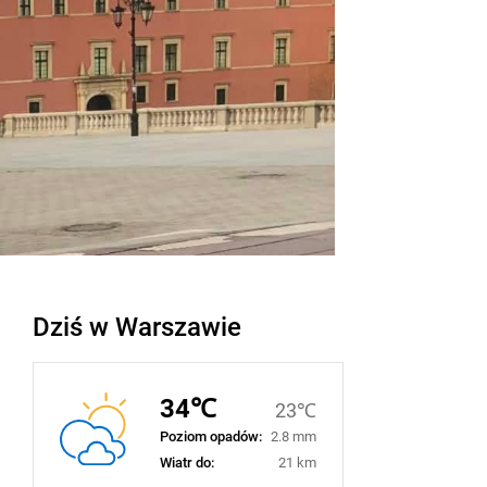
Dziś w Warszawie
34℃
23℃
Poziom opadów:
2.8 mm
Wiatr do:
21 km