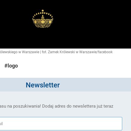
ólewskiego w Warszawie | fot. Zamek Królewski w Warszawie/facebook
#logo
Newsletter
su na poszukiwania! Dodaj adres do newslettera już teraz