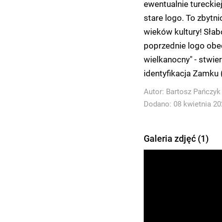
ewentualnie tureckiej
stare logo. To zbytni
wieków kultury! Słab
poprzednie logo obec
wielkanocny" - stwier
identyfikacja Zamku 
Autor:
Bartosz Pańczyk
Dodano: 08 kwietnia 202
Galeria zdjęć (1)