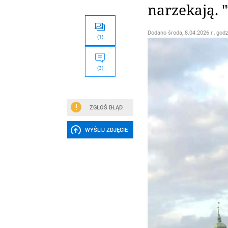
narzekają. "
Dodano
środa, 8.04.2026 r., godz
(1)
(3)
ZGŁOŚ BŁĄD
WYŚLIJ ZDJĘCIE