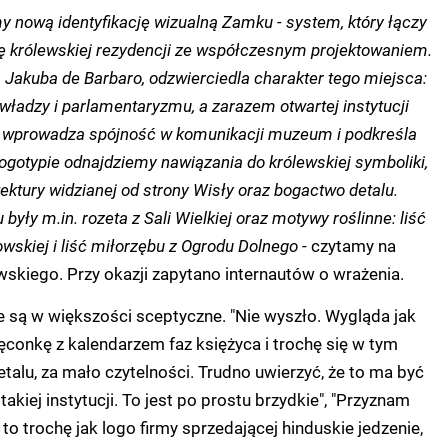
 nową identyfikację wizualną Zamku - system, który łączy
ę królewskiej rezydencji ze współczesnym projektowaniem.
 Jakuba de Barbaro, odzwierciedla charakter tego miejsca:
 władzy i parlamentaryzmu, a zarazem otwartej instytucji
a wprowadza spójność w komunikacji muzeum i podkreśla
ogotypie odnajdziemy nawiązania do królewskiej symboliki,
ktury widzianej od strony Wisły oraz bogactwo detalu.
u były m.in. rozeta z Sali Wielkiej oraz motywy roślinne: liść
owskiej i liść miłorzębu z Ogrodu Dolnego
- czytamy na
skiego. Przy okazji zapytano internautów o wrażenia.
 są w większości sceptyczne. "Nie wyszło. Wygląda jak
conkę z kalendarzem faz księżyca i trochę się w tym
etalu, za mało czytelności. Trudno uwierzyć, że to ma być
takiej instytucji. To jest po prostu brzydkie", "Przyznam
to trochę jak logo firmy sprzedającej hinduskie jedzenie,