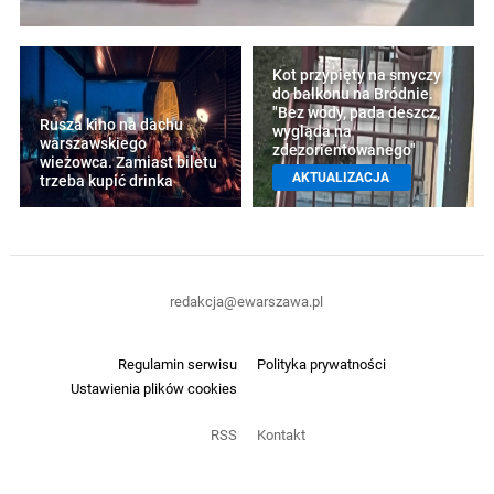
Kot przypięty na smyczy
do balkonu na Bródnie.
"Bez wody, pada deszcz,
Rusza kino na dachu
wygląda na
warszawskiego
zdezorientowanego"
wieżowca. Zamiast biletu
AKTUALIZACJA
trzeba kupić drinka
redakcja@ewarszawa.pl
Regulamin serwisu
Polityka prywatności
Ustawienia plików cookies
RSS
Kontakt