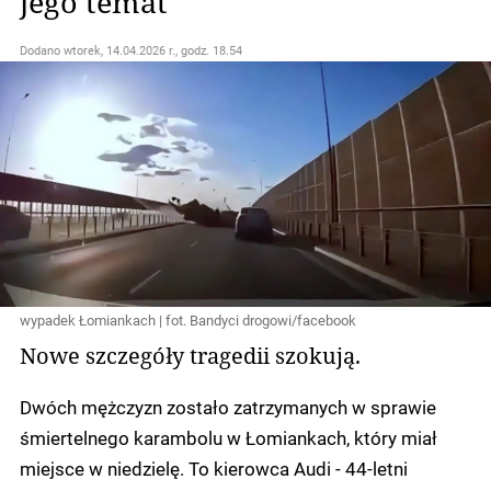
jego temat
Dodano
wtorek, 14.04.2026 r., godz. 18.54
wypadek Łomiankach | fot. Bandyci drogowi/facebook
Nowe szczegóły tragedii szokują.
Dwóch mężczyzn zostało zatrzymanych w sprawie
śmiertelnego karambolu w Łomiankach, który miał
miejsce w niedzielę. To kierowca Audi - 44-letni