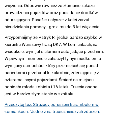
więzienia. Odpowie również za złamanie zakazu
prowadzenia pojazdów oraz posiadanie środków
odurzających. Pasażer usłyszał z kolei zarzut
nieudzielenia pomocy - grozi mu do 3 lat więzienia.
Przypomnijmy, że Patryk R., jechał bardzo szybko w
kierunku Warszawy trasą DK7. W Łomiankach, na
wiadukcie, wymijał slalomem auta jadące przed nim.
W pewnym momencie zahaczył tylnym nadkolem o
wymijany samochód, który przemieścił się ponad
barierkami i przeturlał kilkukrotnie, zderzając się z
czterema innymi pojazdami. Śmierć na miejscu
poniosła młoda kobieta i 16-latek. Trzecia osoba
jest w bardzo złym stanie w szpitalu.
Przeczytaj też: Strażacy poruszeni karambolem w
Łomiankach. "Jedno z najtragiczniejszych zdarzeń,