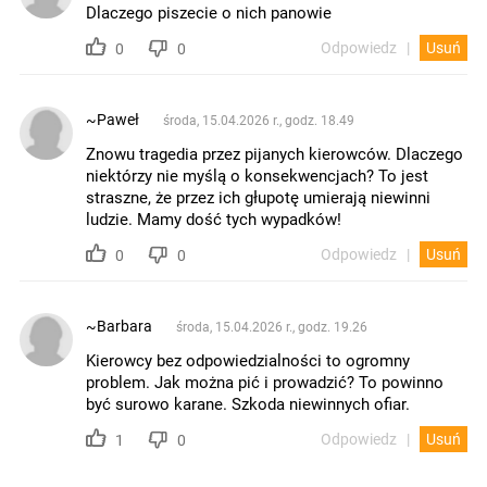
Dlaczego piszecie o nich panowie
Odpowiedz
Usuń
0
0
~Paweł
środa, 15.04.2026 r., godz. 18.49
Znowu tragedia przez pijanych kierowców. Dlaczego
niektórzy nie myślą o konsekwencjach? To jest
straszne, że przez ich głupotę umierają niewinni
ludzie. Mamy dość tych wypadków!
Odpowiedz
Usuń
0
0
~Barbara
środa, 15.04.2026 r., godz. 19.26
Kierowcy bez odpowiedzialności to ogromny
problem. Jak można pić i prowadzić? To powinno
być surowo karane. Szkoda niewinnych ofiar.
Odpowiedz
Usuń
1
0