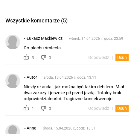
Wszystkie komentarze (5)
~Łukasz Mackiewicz
wtorek, 14.04.2026 r., godz. 23.59
Do piachu śmiecia
Odpowiedz
Usuń
3
0
~Autor
środa, 15.04.2026 r., godz. 13.11
Niezły skandal, jak można być takim debilem. Miał
dwa zakazy i jeszcze pił przed jazdą. Totalny brak
odpowiedzialności. Tragiczne konsekwencje.
Odpowiedz
Usuń
1
0
~Anna
środa, 15.04.2026 r., godz. 18.31