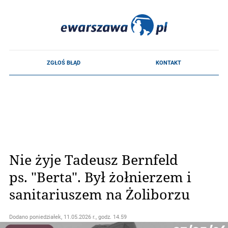
Nie żyje Tadeusz Bernfeld
ps. "Berta". Był żołnierzem i
sanitariuszem na Żoliborzu
Dodano
poniedziałek, 11.05.2026 r., godz. 14.59