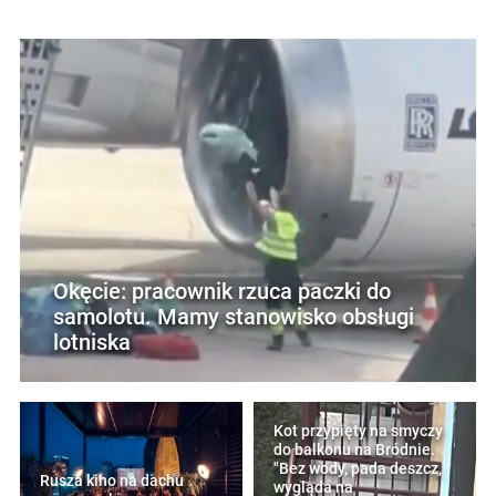
Okęcie: pracownik rzuca paczki do
samolotu. Mamy stanowisko obsługi
lotniska
Kot przypięty na smyczy
do balkonu na Bródnie.
"Bez wody, pada deszcz,
Rusza kino na dachu
wygląda na