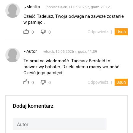
~Monika
poniedziałek, 11.05.2026 r., godz. 21.12
Cześć Tadeusz, Twoja odwaga na zawsze zostanie
w pamięci.
Odpowiedz
Usuń
0
0
~Autor
wtorek, 12.05.2026 r., godz. 11.39
To smutna wiadomość. Tadeusz Bernfeld to
prawdziwy bohater. Dzieki niemu mamy wolność.
Cześć jego pamięci!
Odpowiedz
Usuń
0
0
Dodaj komentarz