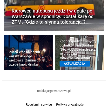
Kierowca autobusu jeździł w upale po
Warszawie w spódnicy. Dostał karę od
ZTM. "Gdzie ta słynna tolerancja"?
Kot przypięty na smyczy
do balkonu na Bródnie.
"Bez wody, pada deszcz,
Rusza kino na dachu
wygląda na
warszawskiego
zdezorientowanego"
wieżowca. Zamiast biletu
AKTUALIZACJA
trzeba kupić drinka
redakcja@ewarszawa.pl
Regulamin serwisu
Polityka prywatności