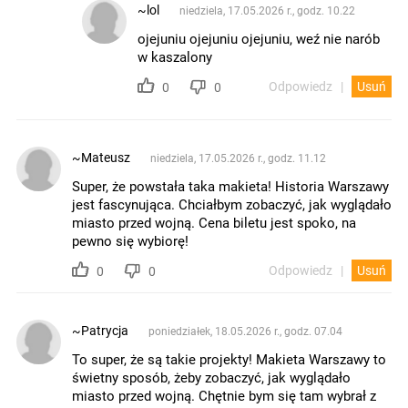
~lol
niedziela, 17.05.2026 r., godz. 10.22
ojejuniu ojejuniu ojejuniu, weź nie narób
w kaszalony
Odpowiedz
Usuń
0
0
~Mateusz
niedziela, 17.05.2026 r., godz. 11.12
Super, że powstała taka makieta! Historia Warszawy
jest fascynująca. Chciałbym zobaczyć, jak wyglądało
miasto przed wojną. Cena biletu jest spoko, na
pewno się wybiorę!
Odpowiedz
Usuń
0
0
~Patrycja
poniedziałek, 18.05.2026 r., godz. 07.04
To super, że są takie projekty! Makieta Warszawy to
świetny sposób, żeby zobaczyć, jak wyglądało
miasto przed wojną. Chętnie bym się tam wybrał z