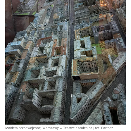
Makieta przedwojennej Warszawy w Teatrze Kamienica | fot. Bartosz