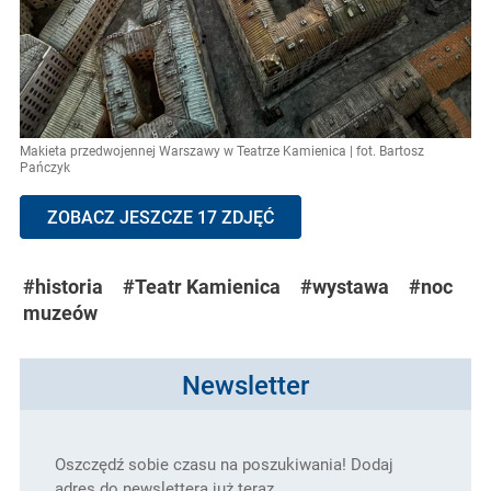
Makieta przedwojennej Warszawy w Teatrze Kamienica | fot. Bartosz
Pańczyk
ZOBACZ JESZCZE 17 ZDJĘĆ
#historia
#Teatr Kamienica
#wystawa
#noc
muzeów
Newsletter
Oszczędź sobie czasu na poszukiwania! Dodaj
adres do newslettera już teraz