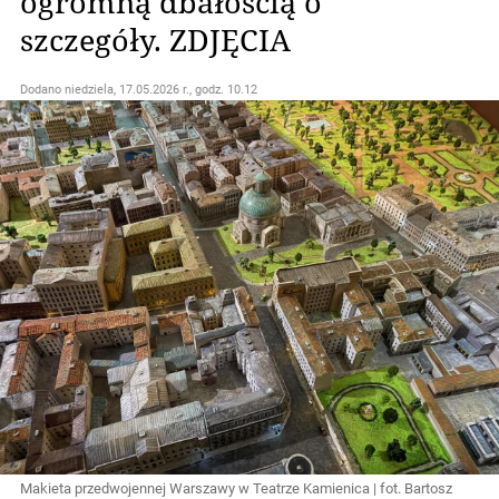
ogromną dbałością o
szczegóły. ZDJĘCIA
Dodano
niedziela, 17.05.2026 r., godz. 10.12
Makieta przedwojennej Warszawy w Teatrze Kamienica | fot. Bartosz