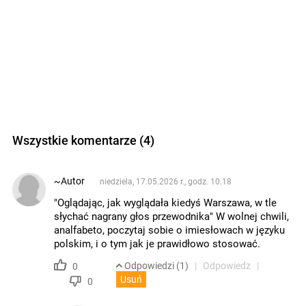
Wszystkie komentarze (4)
~Autor
niedziela, 17.05.2026 r., godz. 10.18
"Oglądając, jak wyglądała kiedyś Warszawa, w tle
słychać nagrany głos przewodnika" W wolnej chwili,
analfabeto, poczytaj sobie o imiesłowach w języku
polskim, i o tym jak je prawidłowo stosować.
Odpowiedzi (1)
Odpowiedz
0
Usuń
0