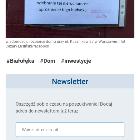
wiadomość o rozbiórce domu przy ul. Kuszników 27 w Warszawie. | fot.
Cezary Lusiński/facebook
#Białołęka
#Dom
#inwestycje
Newsletter
Oszczędź sobie czasu na poszukiwania! Dodaj
adres do newslettera już teraz