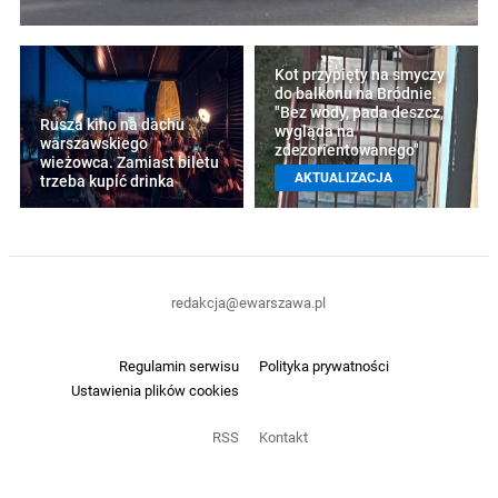
Kot przypięty na smyczy
do balkonu na Bródnie.
"Bez wody, pada deszcz,
Rusza kino na dachu
wygląda na
warszawskiego
zdezorientowanego"
wieżowca. Zamiast biletu
AKTUALIZACJA
trzeba kupić drinka
redakcja@ewarszawa.pl
Regulamin serwisu
Polityka prywatności
Ustawienia plików cookies
RSS
Kontakt