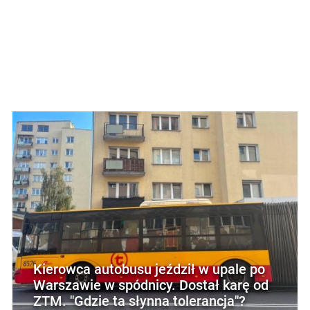
Kierowca autobusu jeździł w upale po
Warszawie w spódnicy. Dostał karę od
ZTM. "Gdzie ta słynna tolerancja"?