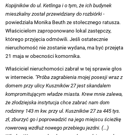
Kopijników do ul. Ketlinga i o tym, że ich budynek
mieszkalny został przewidziany do rozbiórki
-
powiedziała Monika Beuth ze stołecznego ratusza.
Właścicielom zaproponowano lokal zastępczy,
którego przyjęcia odmówili. Jeśli ostatecznie
nieruchomość nie zostanie wydana, ma być przejęta
21 maja w obecności komornika.
Właściciel nieruchomości zabrał w tej sprawie głos
w internecie
. "Próba zagrabienia mojej posesji wraz z
domem przy ulicy Kuszników 27 jest skandalem
kompromitującym władze miasta. Krew mnie zalewa,
że złodziejska instytucja chce zabrać nam dom
rodzinny 143 m kw. przy ul. Kuszników 27 za 445 tys.
zł, zburzyć go i poprowadzić na jego miejscu ścieżkę
rowerową wzdłuż nowego przebiegu jezdni. (...)