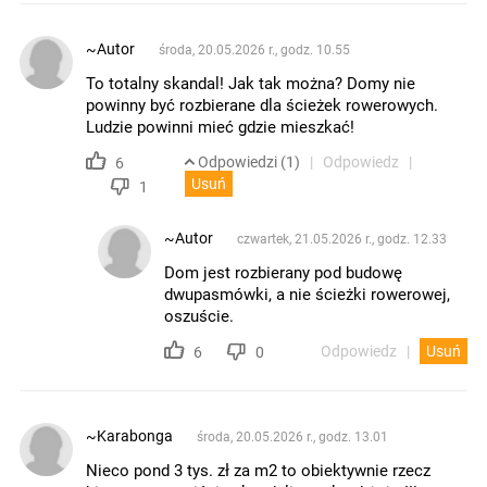
~Autor
środa, 20.05.2026 r., godz. 10.55
To totalny skandal! Jak tak można? Domy nie
powinny być rozbierane dla ścieżek rowerowych.
Ludzie powinni mieć gdzie mieszkać!
Odpowiedzi (1)
Odpowiedz
6
Usuń
1
~Autor
czwartek, 21.05.2026 r., godz. 12.33
Dom jest rozbierany pod budowę
dwupasmówki, a nie ścieżki rowerowej,
oszuście.
Odpowiedz
Usuń
6
0
~Karabonga
środa, 20.05.2026 r., godz. 13.01
Nieco pond 3 tys. zł za m2 to obiektywnie rzecz