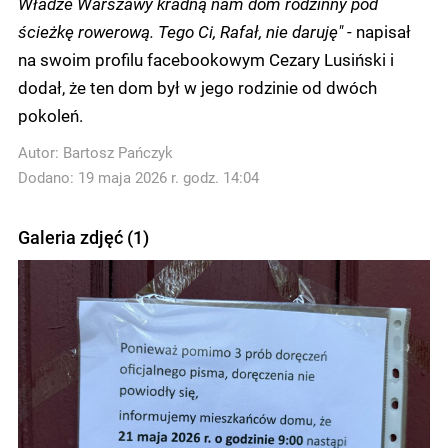
Władze Warszawy kradną nam dom rodzinny pod
ścieżkę rowerową. Tego Ci, Rafał, nie daruję"
- napisał
na swoim profilu facebookowym Cezary Lusiński i
dodał, że ten dom był w jego rodzinie od dwóch
pokoleń.
Autor:
Bartosz Pańczyk
Dodano: 19 maja 2026 r. godz. 14:04
Galeria zdjęć (1)