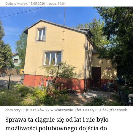
Dodano
wtorek, 19.05.2026 r., godz. 14.04
dom przy ul. Kuszników 27 w Warszawie. | fot. Cezary Lusiński/facebook
Sprawa ta ciągnie się od lat i nie było
możliwości polubownego dojścia do