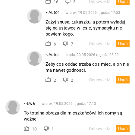
Odpowiedz
Usuń
16
3
~Autor
wtorek, 19.05.2026 r., godz. 17.53
Zażyj snusa, Łukaszku, a potem wyładuj
się na ustawce w lesie, sympatyku nie
powiem kogo.
Odpowiedz
Usuń
6
7
~Autor
środa, 20.05.2026 r., godz. 08.29
Zeby cos oddac trzeba cos miec, a on nie
ma nawet godnosci.
Odpowiedz
Usuń
2
2
~Ewa
wtorek, 19.05.2026 r., godz. 17.13
To totalna obraza dla mieszkańców! Ich domy są
ważne!
Odpowiedz
Usuń
10
1