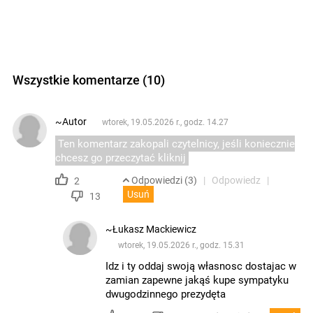
Wszystkie komentarze (10)
~Autor
wtorek, 19.05.2026 r., godz. 14.27
Ten komentarz zakopali czytelnicy, jeśli koniecznie
chcesz go przeczytać kliknij
Odpowiedzi (3)
Odpowiedz
2
Usuń
13
~Łukasz Mackiewicz
wtorek, 19.05.2026 r., godz. 15.31
Idz i ty oddaj swoją własnosc dostajac w
zamian zapewne jakąś kupe sympatyku
dwugodzinnego prezydęta