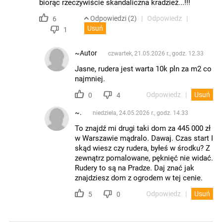
biorąc rzeczywiście skandaliczna kradzież...!!!
Odpowiedzi (2)
Odpowiedz
6
Usuń
1
~Autor
czwartek, 21.05.2026 r., godz. 12.33
Jasne, rudera jest warta 10k pln za m2 co
najmniej.
Odpowiedz
Usuń
0
4
~.
niedziela, 24.05.2026 r., godz. 14.33
To znajdź mi drugi taki dom za 445 000 zł
w Warszawie mądralo. Dawaj. Czas start I
skąd wiesz czy rudera, byłeś w środku? Z
zewnątrz pomalowane, pęknięć nie widać.
Rudery to są na Pradze. Daj znać jak
znajdziesz dom z ogrodem w tej cenie.
Odpowiedz
Usuń
5
0