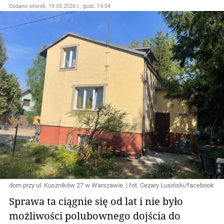
Dodano
wtorek, 19.05.2026 r., godz. 14.04
dom przy ul. Kuszników 27 w Warszawie. | fot. Cezary Lusiński/facebook
Sprawa ta ciągnie się od lat i nie było
możliwości polubownego dojścia do