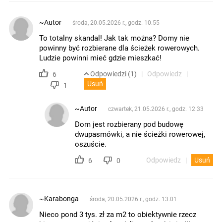
~Autor
środa, 20.05.2026 r., godz. 10.55
To totalny skandal! Jak tak można? Domy nie
powinny być rozbierane dla ścieżek rowerowych.
Ludzie powinni mieć gdzie mieszkać!
Odpowiedzi (1)
Odpowiedz
6
Usuń
1
~Autor
czwartek, 21.05.2026 r., godz. 12.33
Dom jest rozbierany pod budowę
dwupasmówki, a nie ścieżki rowerowej,
oszuście.
Odpowiedz
Usuń
6
0
~Karabonga
środa, 20.05.2026 r., godz. 13.01
Nieco pond 3 tys. zł za m2 to obiektywnie rzecz