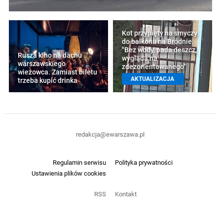
Kot przypięty na smyczy
do balkonu na Bródnie.
"Bez wody, pada deszcz,
Rusza kino na dachu
wygląda na
warszawskiego
zdezorientowanego"
wieżowca. Zamiast biletu
AKTUALIZACJA
trzeba kupić drinka
redakcja@ewarszawa.pl
Regulamin serwisu
Polityka prywatności
Ustawienia plików cookies
RSS
Kontakt