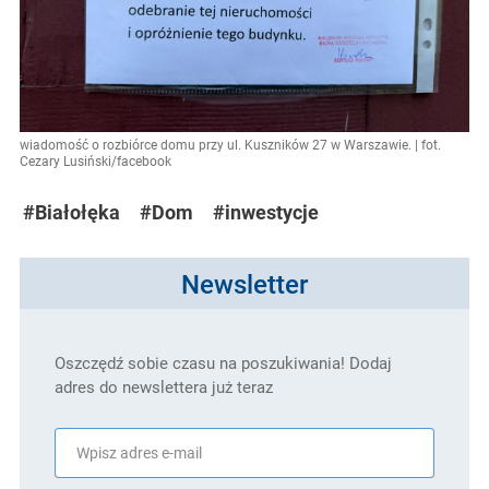
wiadomość o rozbiórce domu przy ul. Kuszników 27 w Warszawie. | fot.
Cezary Lusiński/facebook
#Białołęka
#Dom
#inwestycje
Newsletter
Oszczędź sobie czasu na poszukiwania! Dodaj
adres do newslettera już teraz