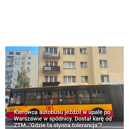
Kierowca autobusu jeździł w upale po
Warszawie w spódnicy. Dostał karę od
ZTM. "Gdzie ta słynna tolerancja"?