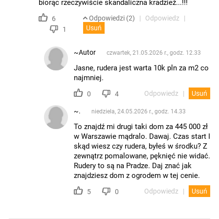
biorąc rzeczywiście skandaliczna kradzież...!!!
Odpowiedzi (2)
Odpowiedz
6
Usuń
1
~Autor
czwartek, 21.05.2026 r., godz. 12.33
Jasne, rudera jest warta 10k pln za m2 co
najmniej.
Odpowiedz
Usuń
0
4
~.
niedziela, 24.05.2026 r., godz. 14.33
To znajdź mi drugi taki dom za 445 000 zł
w Warszawie mądralo. Dawaj. Czas start I
skąd wiesz czy rudera, byłeś w środku? Z
zewnątrz pomalowane, pęknięć nie widać.
Rudery to są na Pradze. Daj znać jak
znajdziesz dom z ogrodem w tej cenie.
Odpowiedz
Usuń
5
0