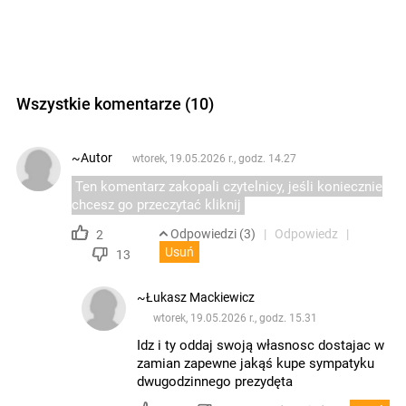
Wszystkie komentarze (10)
~Autor
wtorek, 19.05.2026 r., godz. 14.27
Ten komentarz zakopali czytelnicy, jeśli koniecznie
chcesz go przeczytać kliknij
Odpowiedzi (3)
Odpowiedz
2
Usuń
13
~Łukasz Mackiewicz
wtorek, 19.05.2026 r., godz. 15.31
Idz i ty oddaj swoją własnosc dostajac w
zamian zapewne jakąś kupe sympatyku
dwugodzinnego prezydęta