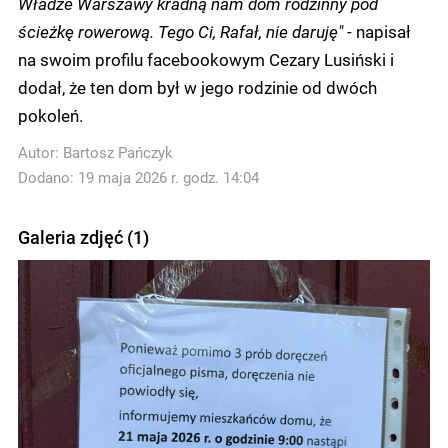
Władze Warszawy kradną nam dom rodzinny pod
ścieżkę rowerową. Tego Ci, Rafał, nie daruję"
- napisał
na swoim profilu facebookowym Cezary Lusiński i
dodał, że ten dom był w jego rodzinie od dwóch
pokoleń.
Autor:
Bartosz Pańczyk
Dodano: 19 maja 2026 r. godz. 14:04
Galeria zdjęć (1)