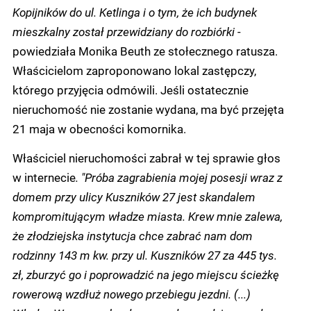
Kopijników do ul. Ketlinga i o tym, że ich budynek
mieszkalny został przewidziany do rozbiórki
-
powiedziała Monika Beuth ze stołecznego ratusza.
Właścicielom zaproponowano lokal zastępczy,
którego przyjęcia odmówili. Jeśli ostatecznie
nieruchomość nie zostanie wydana, ma być przejęta
21 maja w obecności komornika.
Właściciel nieruchomości zabrał w tej sprawie głos
w internecie
. "Próba zagrabienia mojej posesji wraz z
domem przy ulicy Kuszników 27 jest skandalem
kompromitującym władze miasta. Krew mnie zalewa,
że złodziejska instytucja chce zabrać nam dom
rodzinny 143 m kw. przy ul. Kuszników 27 za 445 tys.
zł, zburzyć go i poprowadzić na jego miejscu ścieżkę
rowerową wzdłuż nowego przebiegu jezdni. (...)