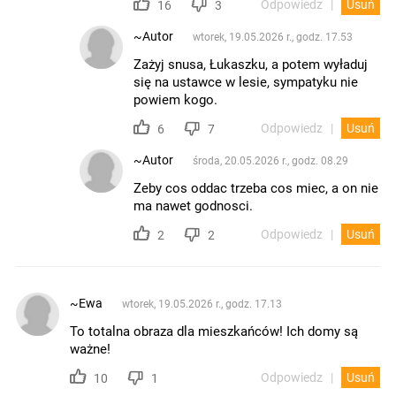
Odpowiedz
Usuń
16
3
~Autor
wtorek, 19.05.2026 r., godz. 17.53
Zażyj snusa, Łukaszku, a potem wyładuj
się na ustawce w lesie, sympatyku nie
powiem kogo.
Odpowiedz
Usuń
6
7
~Autor
środa, 20.05.2026 r., godz. 08.29
Zeby cos oddac trzeba cos miec, a on nie
ma nawet godnosci.
Odpowiedz
Usuń
2
2
~Ewa
wtorek, 19.05.2026 r., godz. 17.13
To totalna obraza dla mieszkańców! Ich domy są
ważne!
Odpowiedz
Usuń
10
1