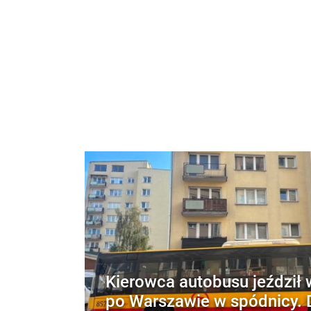
Kierowca autobusu jeździł 
po Warszawie w spódnicy. 