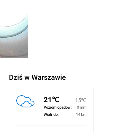
Dziś w Warszawie
21℃
15℃
Poziom opadów:
0 mm
Wiatr do:
14 km