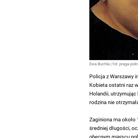
Ewa Buchla | fot. praga-poln
Policja z Warszawy i
Kobieta ostatni raz 
Holandii, utrzymując
rodzina nie otrzymał
Zaginiona ma około 
średniej długości, oc
obecnym miejscu poby