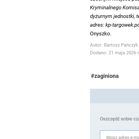
Kryminalnego Komisari
dyżurnym jednostki, t
adres:
kp-targowek.po
Onyszko.
Autor:
Bartosz Pańczyk
Dodano: 21 maja 2026 r
#zaginiona
Oszczędź sobie cza