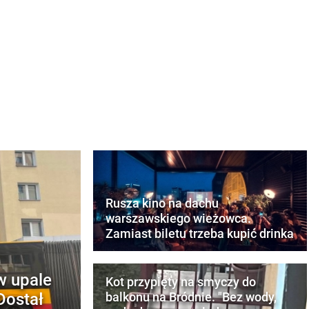
Rusza kino na dachu
warszawskiego wieżowca.
Zamiast biletu trzeba kupić drinka
w upale
Kot przypięty na smyczy do
Dostał
balkonu na Bródnie. "Bez wody,