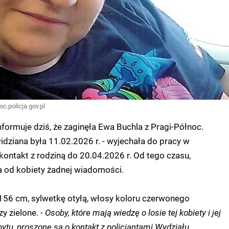
oc.policja.gov.pl
nformuje dziś, że zaginęła Ewa Buchla z Pragi-Północ.
widziana była 11.02.2026 r. - wyjechała do pracy w
 kontakt z rodziną do 20.04.2026 r. Od tego czasu,
a od kobiety żadnej wiadomości.
156 cm, sylwetkę otyłą, włosy koloru czerwonego
zy zielone. -
Osoby, które mają wiedzę o losie tej kobiety i jej
tu, proszone są o kontakt z policjantami Wydziału