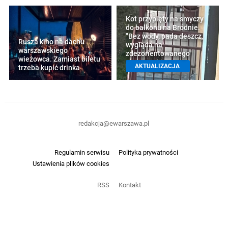
Kot przypięty na smyczy
do balkonu na Bródnie.
"Bez wody, pada deszcz,
Rusza kino na dachu
wygląda na
warszawskiego
zdezorientowanego"
wieżowca. Zamiast biletu
AKTUALIZACJA
trzeba kupić drinka
redakcja@ewarszawa.pl
Regulamin serwisu
Polityka prywatności
Ustawienia plików cookies
RSS
Kontakt