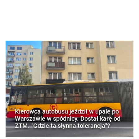
Kierowca autobusu jeździł w upale po
Warszawie w spódnicy. Dostał karę od
ZTM. "Gdzie ta słynna tolerancja"?