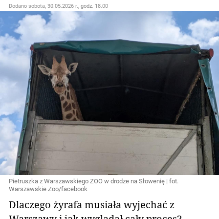
Dodano
sobota, 30.05.2026 r., godz. 18.00
Pietruszka z Warszawskiego ZOO w drodze na Słowenię | fot.
Warszawskie Zoo/facebook
Dlaczego żyrafa musiała wyjechać z
Warszawy i jak wyglądał cały proces?