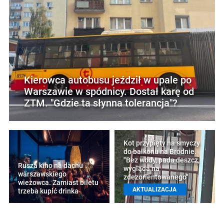
Kierowca autobusu jeździł w upale po
Warszawie w spódnicy. Dostał karę od
ZTM. "Gdzie ta słynna tolerancja"?
Kot przypięty na smyczy
do balkonu na Bródnie.
"Bez wody, pada deszcz,
Rusza kino na dachu
wygląda na
warszawskiego
zdezorientowanego"
wieżowca. Zamiast biletu
AKTUALIZACJA
trzeba kupić drinka