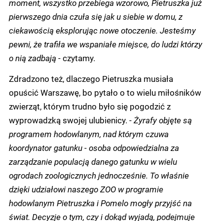
moment, wszystko przebiega wzorowo, Pietruszka już
pierwszego dnia czuła się jak u siebie w domu, z
ciekawością eksplorując nowe otoczenie. Jesteśmy
pewni, że trafiła we wspaniałe miejsce, do ludzi którzy
o nią zadbają
- czytamy.
Zdradzono też, dlaczego Pietruszka musiała
opuścić Warszawę, bo pytało o to wielu miłośników
zwierząt, którym trudno było się pogodzić z
wyprowadzką swojej ulubienicy. -
Żyrafy objęte są
programem hodowlanym, nad którym czuwa
koordynator gatunku - osoba odpowiedzialna za
zarządzanie populacją danego gatunku w wielu
ogrodach zoologicznych jednocześnie. To właśnie
dzięki udziałowi naszego ZOO w programie
hodowlanym Pietruszka i Pomelo mogły przyjść na
świat. Decyzje o tym, czy i dokąd wyjadą, podejmuje