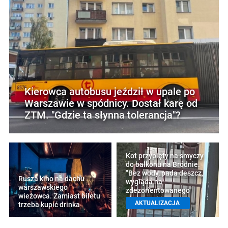
Kierowca autobusu jeździł w upale po
Warszawie w spódnicy. Dostał karę od
ZTM. "Gdzie ta słynna tolerancja"?
Kot przypięty na smyczy
do balkonu na Bródnie.
"Bez wody, pada deszcz,
Rusza kino na dachu
wygląda na
warszawskiego
zdezorientowanego"
wieżowca. Zamiast biletu
AKTUALIZACJA
trzeba kupić drinka