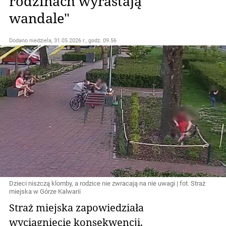
rodzinach wyrastają
wandale"
Dodano
niedziela, 31.05.2026 r., godz. 09.56
Dzieci niszczą klomby, a rodzice nie zwracają na nie uwagi | fot. Straż
miejska w Górze Kalwarii
Straż miejska zapowiedziała
wyciągnięcie konsekwencji.