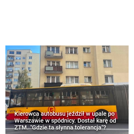
Kierowca autobusu jeździł w upale po
Warszawie w spódnicy. Dostał karę od
ZTM. "Gdzie ta słynna tolerancja"?