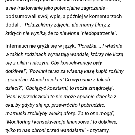
a nie traktowanie jako potencjalne zagrożenie
-
podsumowali swój wpis, a później w komentarzach
dodali. -
Pokazaliśmy zdjęcia, ale mamy filmy, z
których nie wynika, że to niewinne "niedopatrzenie".
Internauci nie gryźli się w język.
"Porażka.... I właśnie
w takich rodzinach wyrastają wandale, którzy nie liczą
się z nikim i niczym. Oby konsekwencje były
dotkliwe!", "Powinni teraz za własną kasę kupić rośliny
i posadzić. Masakra jakaś! Co wyrośnie z takich
dzieci?", "Obciążyć kosztami, to może zmądrzeją",
"Pani w przedszkolu to nie może spuścić dziecka z
oka, by gdyby się np. przewróciło i pobrudziło,
mamuśki zrobiłyby wielką aferę. Za to one mogą",
"Monitoring i konsekwencje finansowe i to dotkliwe,
tylko to nas obroni przed wandalami"
- czytamy.