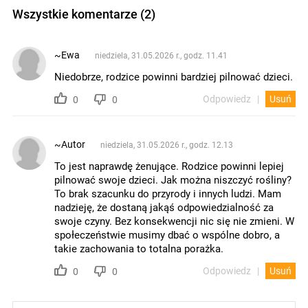
Wszystkie komentarze (2)
~Ewa
niedziela, 31.05.2026 r., godz. 11.41
Niedobrze, rodzice powinni bardziej pilnować dzieci.
Odpowiedz
Usuń
0
0
~Autor
niedziela, 31.05.2026 r., godz. 12.13
To jest naprawdę żenujące. Rodzice powinni lepiej
pilnować swoje dzieci. Jak można niszczyć rośliny?
To brak szacunku do przyrody i innych ludzi. Mam
nadzieję, że dostaną jakąś odpowiedzialność za
swoje czyny. Bez konsekwencji nic się nie zmieni. W
społeczeństwie musimy dbać o wspólne dobro, a
takie zachowania to totalna porażka.
Odpowiedz
Usuń
0
0