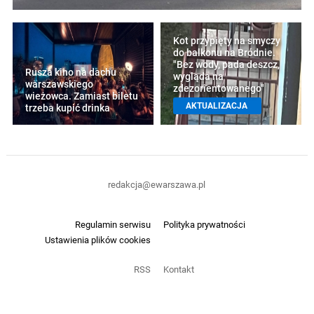
Kot przypięty na smyczy
do balkonu na Bródnie.
"Bez wody, pada deszcz,
Rusza kino na dachu
wygląda na
warszawskiego
zdezorientowanego"
wieżowca. Zamiast biletu
AKTUALIZACJA
trzeba kupić drinka
redakcja@ewarszawa.pl
Regulamin serwisu
Polityka prywatności
Ustawienia plików cookies
RSS
Kontakt