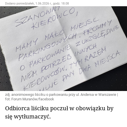
Dodano
poniedziałek, 1.06.2026 r., godz. 18.08
zdj. anonimowego liściku o parkowaniu przy ul. Andersa w Warszawie |
fot. Forum Muranów/facebook
Odbiorca liściku poczuł w obowiązku by
się wytłumaczyć.