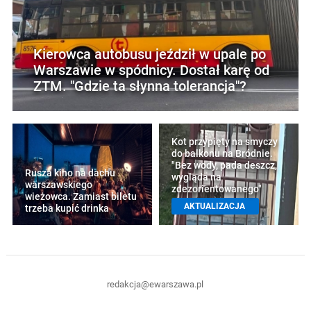
Kierowca autobusu jeździł w upale po
Warszawie w spódnicy. Dostał karę od
ZTM. "Gdzie ta słynna tolerancja"?
Kot przypięty na smyczy
do balkonu na Bródnie.
"Bez wody, pada deszcz,
Rusza kino na dachu
wygląda na
warszawskiego
zdezorientowanego"
wieżowca. Zamiast biletu
AKTUALIZACJA
trzeba kupić drinka
redakcja@ewarszawa.pl