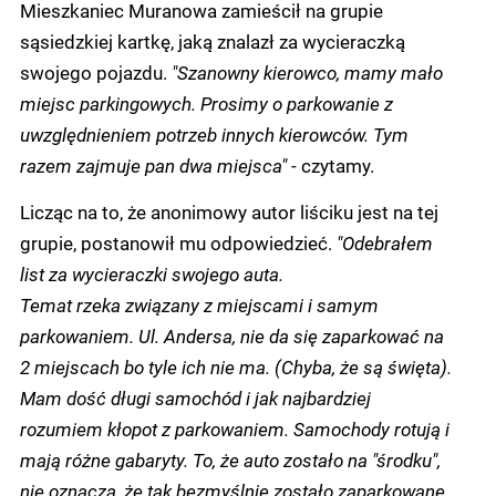
Mieszkaniec Muranowa zamieścił na grupie
sąsiedzkiej kartkę, jaką znalazł za wycieraczką
swojego pojazdu.
"Szanowny kierowco, mamy mało
miejsc parkingowych. Prosimy o parkowanie z
uwzględnieniem potrzeb innych kierowców. Tym
razem zajmuje pan dwa miejsca"
- czytamy.
Licząc na to, że anonimowy autor liściku jest na tej
grupie, postanowił mu odpowiedzieć.
"Odebrałem
list za wycieraczki swojego auta.
Temat rzeka związany z miejscami i samym
parkowaniem. Ul. Andersa, nie da się zaparkować na
2 miejscach bo tyle ich nie ma. (Chyba, że są święta).
Mam dość długi samochód i jak najbardziej
rozumiem kłopot z parkowaniem. Samochody rotują i
mają różne gabaryty. To, że auto zostało na "środku",
nie oznacza, że tak bezmyślnie zostało zaparkowane.