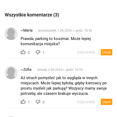
Wszystkie komentarze (3)
~Maria
poniedziałek, 1.06.2026 r., godz. 18.56
Prawda, parking to koszmar. Może lepiej
komunikacja miejska?
Odpowiedz
Usuń
0
1
~Zofia
wtorek, 2.06.2026 r., godz. 10.35
Aż strach pomyśleć jak to wygląda w innych
miejscach. Może lepiej byłoby, gdyby kierowcy po
prostu myśleli jak parkują? Wszyscy mamy swoje
potrzeby, ale czasem brakuje wyczucia.
Odpowiedz
Usuń
1
0