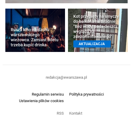
Kot przypięty na smyczy
do balkonu na Bródnie.
"Bez wody, pada deszcz,
Rusza kino na dachu
wygląda na
warszawskiego
zdezorientowanego"
wieżowca. Zamiast biletu
AKTUALIZACJA
trzeba kupić drinka
redakcja@ewarszawa.pl
Regulamin serwisu
Polityka prywatności
Ustawienia plików cookies
RSS
Kontakt