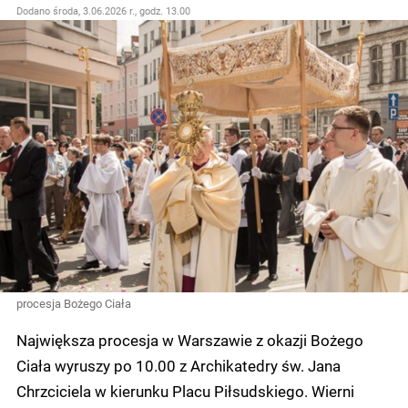
Dodano
środa, 3.06.2026 r., godz. 13.00
procesja Bożego Ciała
Największa procesja w Warszawie z okazji Bożego
Ciała wyruszy po 10.00
z Archikatedry św. Jana
Chrzciciela w kierunku Placu Piłsudskiego. Wierni