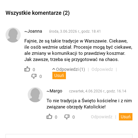
Wszystkie komentarze (2)
~Joanna
środa, 3.06.2026 r., godz. 18.41
Fajnie, że są takie tradycje w Warszawie. Ciekawe,
ile osób weźmie udział. Procesje mogą być ciekawe,
ale zmiany w komunikacji to prawdziwy koszmar.
Jak zawsze, trzeba się przygotować na chaos.
Odpowiedzi (1)
Odpowiedz
0
Usuń
0
~Margo
czwartek, 4.06.2026 r., godz. 16.14
To nie tradycja a Święto kościelne i z nim
związane obrzędy Katolickie!
Odpowiedz
Usuń
0
0