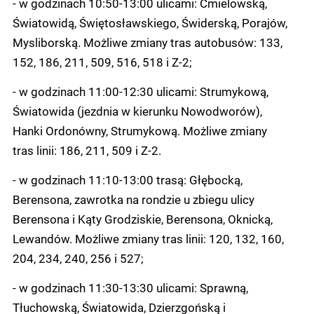
- w godzinach 10:50-13:00 ulicami: Ćmielowską,
Światowidą, Świętosławskiego, Świderską, Porajów,
Mysliborską. Możliwe zmiany tras autobusów: 133,
152, 186, 211, 509, 516, 518 i Z-2;
- w godzinach 11:00-12:30 ulicami: Strumykową,
Światowida (jezdnia w kierunku Nowodworów),
Hanki Ordonówny, Strumykową. Możliwe zmiany
tras linii: 186, 211, 509 i Z-2.
- w godzinach 11:10-13:00 trasą: Głębocką,
Berensona, zawrotka na rondzie u zbiegu ulicy
Berensona i Kąty Grodziskie, Berensona, Oknicką,
Lewandów. Możliwe zmiany tras linii: 120, 132, 160,
204, 234, 240, 256 i 527;
- w godzinach 11:30-13:30 ulicami: Sprawną,
Tłuchowską, Światowida, Dzierzgońską i