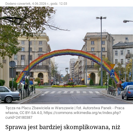
Dodano
czwartek, 4.06.2026 r., godz. 12.03
Tęcza na Placu Zbawiciela w Warszawie | fot. Autorstwa Panek - Praca
własna, CC BY-SA 4.0, https://commons.wikimedia.org/w/index.php?
curid=24180387
Sprawa jest bardziej skomplikowana, niż