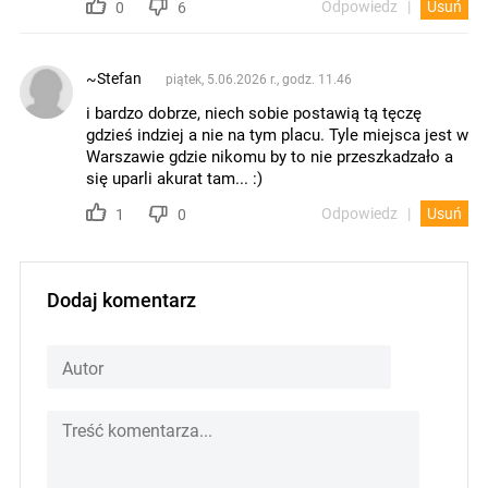
Odpowiedz
Usuń
0
6
~Stefan
piątek, 5.06.2026 r., godz. 11.46
i bardzo dobrze, niech sobie postawią tą tęczę
gdzieś indziej a nie na tym placu. Tyle miejsca jest w
Warszawie gdzie nikomu by to nie przeszkadzało a
się uparli akurat tam... :)
Odpowiedz
Usuń
1
0
Dodaj komentarz