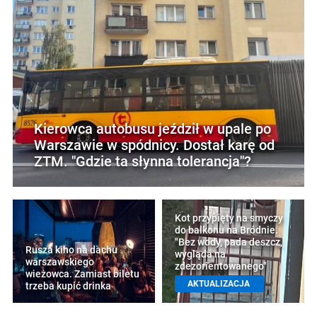
Kierowca autobusu jeździł w upale po
Warszawie w spódnicy. Dostał karę od
ZTM. "Gdzie ta słynna tolerancja"?
Kot przypięty na smyczy
do balkonu na Bródnie.
"Bez wody, pada deszcz,
Rusza kino na dachu
wygląda na
warszawskiego
zdezorientowanego"
wieżowca. Zamiast biletu
AKTUALIZACJA
trzeba kupić drinka