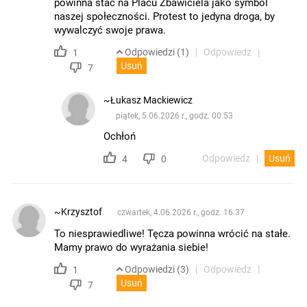
powinna stać na Placu Zbawiciela jako symbol
naszej społeczności. Protest to jedyna droga, by
wywalczyć swoje prawa.
Odpowiedzi (1)
Odpowiedz
1
Usuń
7
~Łukasz Mackiewicz
piątek, 5.06.2026 r., godz. 00.53
Ochłoń
Odpowiedz
Usuń
4
0
~Krzysztof
czwartek, 4.06.2026 r., godz. 16.37
To niesprawiedliwe! Tęcza powinna wrócić na stałe.
Mamy prawo do wyrażania siebie!
Odpowiedzi (3)
Odpowiedz
1
Usuń
7