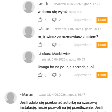
~m__b
czwartek, 4.06.2026 r., godz. 17.23
w domu się wyraź pacanie
Odpowiedz
Usuń
5
2
~Autor
czwartek, 4.06.2026 r., godz. 18.17
m_b, wiesz że rozmawiasz z botem?
Odpowiedz
Usuń
0
1
~Łukasz Mackiewicz
piątek, 5.06.2026 r., godz. 00.53
Uwaga bo na policje sprzedają lol
Odpowiedz
Usuń
0
0
~Marian
czwartek, 4.06.2026 r., godz. 16.47
Jeśli udało się przekonać autorkę na czasową
instalację, może pozwoli na jej przedłużenie. Jeśli