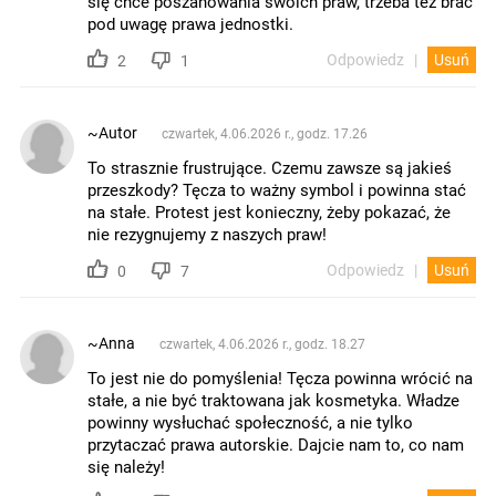
się chce poszanowania swoich praw, trzeba też brać
pod uwagę prawa jednostki.
Odpowiedz
Usuń
2
1
~Autor
czwartek, 4.06.2026 r., godz. 17.26
To strasznie frustrujące. Czemu zawsze są jakieś
przeszkody? Tęcza to ważny symbol i powinna stać
na stałe. Protest jest konieczny, żeby pokazać, że
nie rezygnujemy z naszych praw!
Odpowiedz
Usuń
0
7
~Anna
czwartek, 4.06.2026 r., godz. 18.27
To jest nie do pomyślenia! Tęcza powinna wrócić na
stałe, a nie być traktowana jak kosmetyka. Władze
powinny wysłuchać społeczność, a nie tylko
przytaczać prawa autorskie. Dajcie nam to, co nam
się należy!