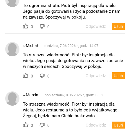
To ogromna strata. Piotr był inspiracją dla wielu.
Jego pasja do gotowania i życia pozostanie z nami
na zawsze. Spoczywaj w pokoju.
Odpowiedz
Usuń
0
0
~Michał
niedziela, 7.06.2026 r., godz. 14.07
To straszna wiadomość. Piotr był inspiracją dla
wielu. Jego pasja do gotowania na zawsze zostanie
w naszych sercach. Spoczywaj w pokoju.
Odpowiedz
Usuń
0
0
~Marcin
poniedziałek, 8.06.2026 r., godz. 08.50
To straszna wiadomość. Piotr był inspiracją dla
wielu. Jego restauracja to było coś wyjątkowego.
Żegnaj, będzie nam Ciebie brakowało.
Odpowiedz
Usuń
0
0