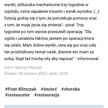
wyniki, żółtaczka mechaniczna trzy tygodnie w
szpitalu, ostre zapalenie trzustki i wynik wycinka. (...)
Dzisiaj godzę się z tym, że potrzebuje pomocy oraz
z tym, że moje życie się zmienia" - pisał. Trzy
tygodnie po tym wpisie przeszedł operację. "Dla
ogółu i ustalenia faktów, jestem po operacji która
się udała. Mam dobre wyniki, rana się goi oraz cały
ten przyłóżkowy temat rurek, drenów etc mam za
sobą. Stąd też trochę siły aby napisać" - informował.
Autor:
Bartosz Pańczyk
Dodano: 05 czerwca 2026 r. godz. 10:39
#Piotr Klimczak
#śmierć
#choroba
#restaurator
#restauracja