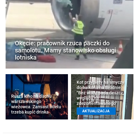
Okęcie: pracownik rzuca paczki do
samolotu. Mamy stanowisko obsługi
lotniska
Kot przypięty na smyczy
do balkonu na Bródnie.
"Bez wody, pada deszcz,
Rusza kino na dachu
wygląda na
warszawskiego
zdezorientowanego"
wieżowca. Zamiast biletu
AKTUALIZACJA
trzeba kupić drinka