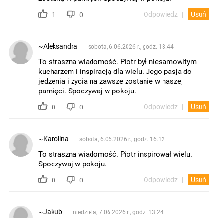
Odpowiedz
Usuń
1
0
~Aleksandra
sobota, 6.06.2026 r., godz. 13.44
To straszna wiadomość. Piotr był niesamowitym
kucharzem i inspiracją dla wielu. Jego pasja do
jedzenia i życia na zawsze zostanie w naszej
pamięci. Spoczywaj w pokoju.
Odpowiedz
Usuń
0
0
~Karolina
sobota, 6.06.2026 r., godz. 16.12
To straszna wiadomość. Piotr inspirował wielu.
Spoczywaj w pokoju.
Odpowiedz
Usuń
0
0
~Jakub
niedziela, 7.06.2026 r., godz. 13.24