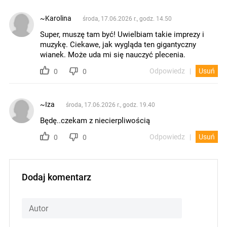
~Karolina
środa, 17.06.2026 r., godz. 14.50
Super, muszę tam być! Uwielbiam takie imprezy i
muzykę. Ciekawe, jak wygląda ten gigantyczny
wianek. Może uda mi się nauczyć plecenia.
Odpowiedz
Usuń
0
0
~Iza
środa, 17.06.2026 r., godz. 19.40
Będę..czekam z niecierpliwością
Odpowiedz
Usuń
0
0
Dodaj komentarz