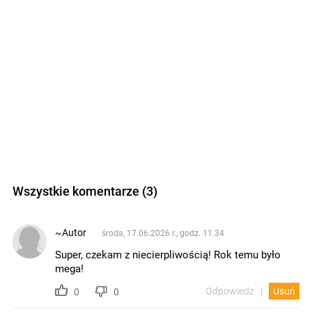
Wszystkie komentarze (3)
~Autor
środa, 17.06.2026 r., godz. 11.34
Super, czekam z niecierpliwością! Rok temu było
mega!
Odpowiedz
Usuń
0
0