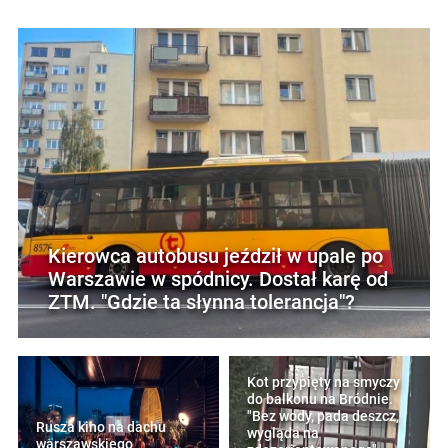
Kierowca autobusu jeździł w upale po
Warszawie w spódnicy. Dostał karę od
ZTM. "Gdzie ta słynna tolerancja"?
Kot przypięty na smyczy
do balkonu na Bródnie.
"Bez wody, pada deszcz,
Rusza kino na dachu
wygląda na
warszawskiego