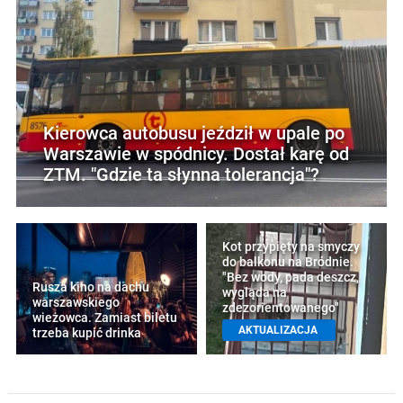
Kierowca autobusu jeździł w upale po
Warszawie w spódnicy. Dostał karę od
ZTM. "Gdzie ta słynna tolerancja"?
Kot przypięty na smyczy
do balkonu na Bródnie.
"Bez wody, pada deszcz,
Rusza kino na dachu
wygląda na
warszawskiego
zdezorientowanego"
wieżowca. Zamiast biletu
AKTUALIZACJA
trzeba kupić drinka