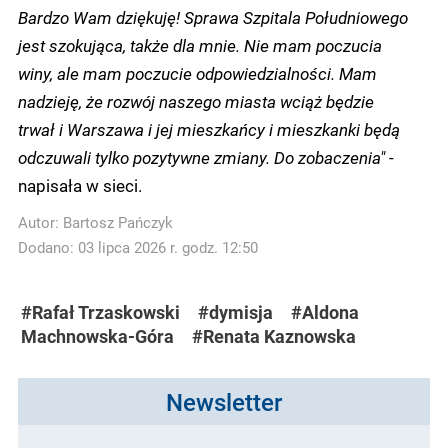
Bardzo Wam dziękuję! Sprawa Szpitala Południowego
jest szokująca, także dla mnie. Nie mam poczucia
winy, ale mam poczucie odpowiedzialności. Mam
nadzieję, że rozwój naszego miasta wciąż będzie
trwał i Warszawa i jej mieszkańcy i mieszkanki będą
odczuwali tylko pozytywne zmiany. Do zobaczenia"
-
napisała w sieci.
Autor:
Bartosz Pańczyk
Dodano: 03 lipca 2026 r. godz. 12:50
#Rafał Trzaskowski
#dymisja
#Aldona
Machnowska-Góra
#Renata Kaznowska
Newsletter