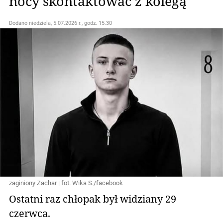
nocy skontaktować z kolegą
Dodano
niedziela, 5.07.2026 r., godz. 15.30
zaginiony Zachar | fot. Wika S./facebook
Ostatni raz chłopak był widziany 29
czerwca.