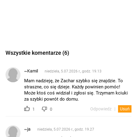
Wszystkie komentarze (6)
~Kamil
niedziela, 5.07.2026 r., godz. 19.13
Mam nadzieję, że Zachar szybko się znajdzie. To
straszne, co się dzieje. Każdy powinien pomóc!
Może ktoś coś widział i zgłosi się. Trzymam kciuki
za szybki powrót do domu.
Odpowiedz
Usuń
1
0
~ja
niedziela, 5.07.2026 r., godz. 19.27