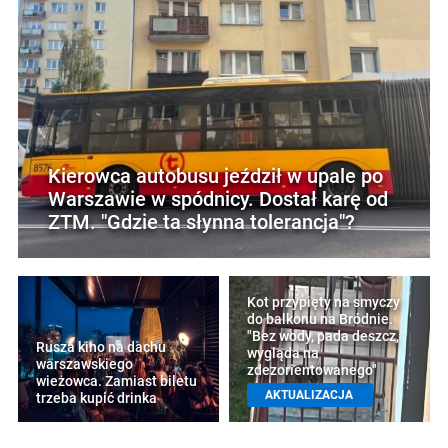
Kierowca autobusu jeździł w upale po
Warszawie w spódnicy. Dostał karę od
ZTM. "Gdzie ta słynna tolerancja"?
Kot przypięty na smyczy
do balkonu na Bródnie.
"Bez wody, pada deszcz,
Rusza kino na dachu
wygląda na
warszawskiego
zdezorientowanego"
wieżowca. Zamiast biletu
AKTUALIZACJA
trzeba kupić drinka