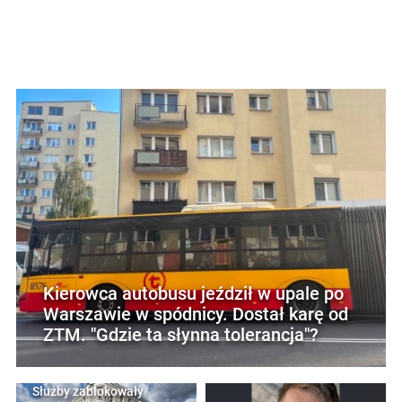
Kierowca autobusu jeździł w upale po
Warszawie w spódnicy. Dostał karę od
ZTM. "Gdzie ta słynna tolerancja"?
Służby zablokowały