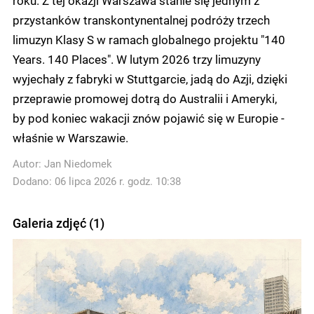
przystanków transkontynentalnej podróży trzech
limuzyn Klasy S w ramach globalnego projektu "140
Years. 140 Places". W lutym 2026 trzy limuzyny
wyjechały z fabryki w Stuttgarcie, jadą do Azji, dzięki
przeprawie promowej dotrą do Australii i Ameryki,
by pod koniec wakacji znów pojawić się w Europie -
właśnie w Warszawie.
Autor:
Jan Niedomek
Dodano: 06 lipca 2026 r. godz. 10:38
Galeria zdjęć (1)