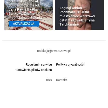
przejazd w ciągu Al.
Solidardności na odc.
Zaginął Adrian
Jana Pawła II - Plac
Pochmara. 31-letni
Bankowy. Znamy
mieszkaniec Warszawy
nieoficjalne ustalenia
ostatni raz widziany na
AKTUALIZACJA
Tarchominie
redakcja@ewarszawa.pl
Regulamin serwisu
Polityka prywatności
Ustawienia plików cookies
RSS
Kontakt