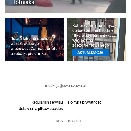
lotniska
Kot przypięty na smyczy
do balkonu na Bródnie.
"Bez wody, pada deszcz,
Rusza kino na dachu
wygląda na
warszawskiego
zdezorientowanego"
wieżowca. Zamiast biletu
AKTUALIZACJA
trzeba kupić drinka
redakcja@ewarszawa.pl
Regulamin serwisu
Polityka prywatności
Ustawienia plików cookies
RSS
Kontakt