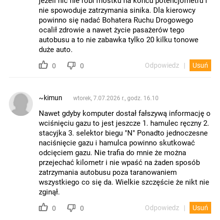
jeżeli nic nie robi mostku na końcu potencjometru i
nie spowoduje zatrzymania sinika. Dla kierowcy
powinno się nadać Bohatera Ruchu Drogowego
ocalił zdrowie a nawet życie pasażerów tego
autobusu a to nie zabawka tylko 20 kilku tonowe
duże auto.
Odpowiedz
Usuń
0
0
~kimun
wtorek, 7.07.2026 r., godz. 16.10
Nawet gdyby komputer dostał fałszywą informację o
wciśnięciu gazu to jest jeszcze 1. hamulec ręczny 2.
stacyjka 3. selektor biegu "N" Ponadto jednoczesne
naciśnięcie gazu i hamulca powinno skutkować
odcięciem gazu. Nie trafia do mnie że można
przejechać kilometr i nie wpaść na żaden sposób
zatrzymania autobusu poza taranowaniem
wszystkiego co się da. Wielkie szczęście że nikt nie
zginął.
Odpowiedz
Usuń
0
0