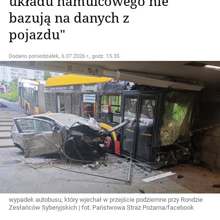
układu hamulcowego nie
bazują na danych z
pojazdu"
Dodano
poniedziałek, 6.07.2026 r., godz. 15.35
wypadek autobusu, który wjechał w przejście podziemne przy Rondzie
Zesłańców Syberyjskich | fot. Państwowa Straż Pożarna/facebook