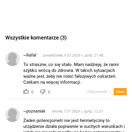
Wszystkie komentarze (3)
~Rafał
poniedziałek, 6.07.2026 r., godz. 21.48
To straszne, co się stało. Mam nadzieję, że ranni
szybko wrócą do zdrowia. W takich sytuacjach
ważne jest, żeby nie robić fałszywych oskarżeń.
Czekam na więcej informacji.
Odpowiedz
Usuń
0
0
~poznaniak
wtorek, 7.07.2026 r., godz. 12.31
Żaden potencjometr nie jest hermetyczny to
urządzenie działa poprawnie w suchych warunkach i