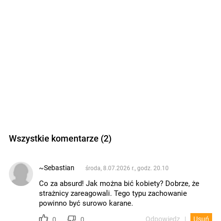
Wszystkie komentarze (2)
~Sebastian
środa, 8.07.2026 r., godz. 20.10
Co za absurd! Jak można bić kobiety? Dobrze, że
strażnicy zareagowali. Tego typu zachowanie
powinno być surowo karane.
Odpowiedz
Usuń
0
0