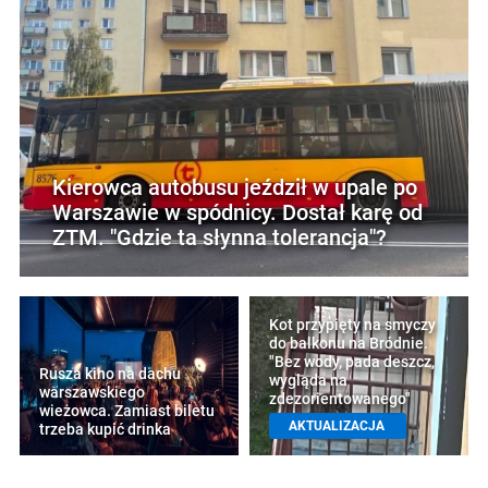
Kierowca autobusu jeździł w upale po
Warszawie w spódnicy. Dostał karę od
ZTM. "Gdzie ta słynna tolerancja"?
Kot przypięty na smyczy
do balkonu na Bródnie.
"Bez wody, pada deszcz,
Rusza kino na dachu
wygląda na
warszawskiego
zdezorientowanego"
wieżowca. Zamiast biletu
AKTUALIZACJA
trzeba kupić drinka