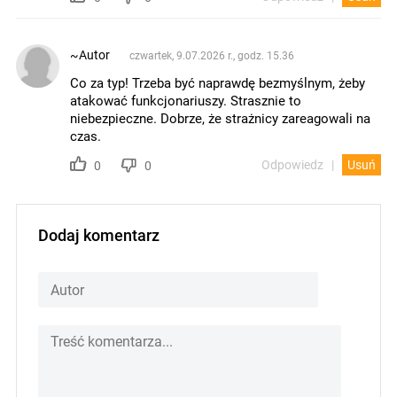
~Autor
czwartek, 9.07.2026 r., godz. 15.36
Co za typ! Trzeba być naprawdę bezmyślnym, żeby
atakować funkcjonariuszy. Strasznie to
niebezpieczne. Dobrze, że strażnicy zareagowali na
czas.
Odpowiedz
Usuń
0
0
Dodaj komentarz