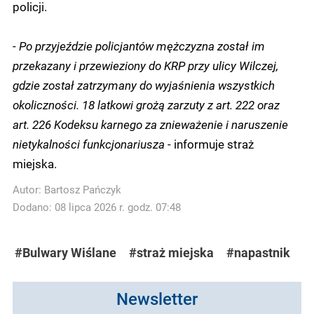
policji.
-
Po przyjeździe policjantów mężczyzna został im
przekazany i przewieziony do KRP przy ulicy Wilczej,
gdzie został zatrzymany do wyjaśnienia wszystkich
okoliczności. 18 latkowi grożą zarzuty z art. 222 oraz
art. 226 Kodeksu karnego za znieważenie i naruszenie
nietykalności funkcjonariusza
- informuje straż
miejska.
Autor:
Bartosz Pańczyk
Dodano: 08 lipca 2026 r. godz. 07:48
#Bulwary Wiślane
#straż miejska
#napastnik
Newsletter